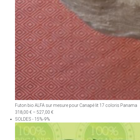
Futon bio ALFA sur mesure pour Canapé lit 17 coloris Panama
318,00
€
–
527,00
€
SOLDES - 15%-9%