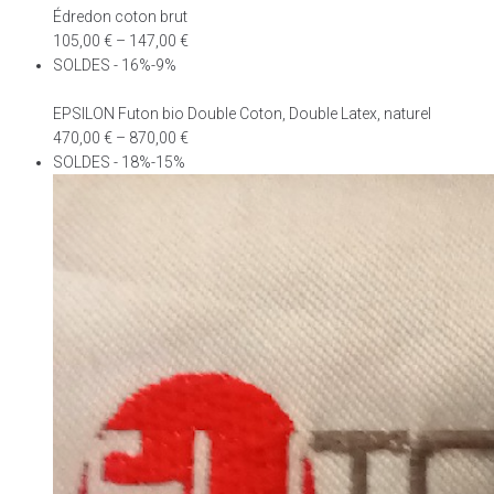
Édredon coton brut
105,00
€
–
147,00
€
SOLDES - 16%-9%
EPSILON Futon bio Double Coton, Double Latex, naturel
470,00
€
–
870,00
€
SOLDES - 18%-15%