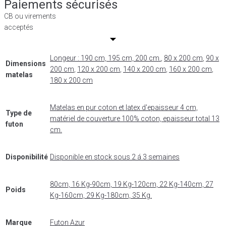
Paiements sécurisés
CB ou virements
acceptés
Longeur : 190 cm, 195 cm, 200 cm.
,
80 x 200 cm
,
90 x
Dimensions
200 cm
,
120 x 200 cm
,
140 x 200 cm
,
160 x 200 cm
,
matelas
180 x 200 cm
Matelas en pur coton et latex d'epaisseur 4 cm,
Type de
matériel de couverture 100% coton, epaisseur total 13
futon
cm.
Disponibilité
Disponible en stock sous 2 á 3 semaines
80cm, 16 Kg-90cm, 19 Kg-120cm, 22 Kg-140cm, 27
Poids
Kg-160cm, 29 Kg-180cm, 35 Kg.
Marque
Futon Azur