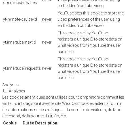
connected-devices
embedded YouTube video.
YouTube sets this cookie to store the
yt-remote-device-id
never
video preferences of the user using
embedded YouTube video.
This cookie, set by YouTube,
registers a unique ID to store data on
yt.innertube::nextId
never
what videos from YouTube the user
has seen.
This cookie, set by YouTube,
registers a unique ID to store data on
yt.innertube::requests
never
what videos from YouTube the user
has seen.
Analyses
Analyses
Les cookies analytiques sont utilisés pour comprendre comment les
visiteurs interagissent avec le site Web. Ces cookies aident à fournir
des informations sur les métriques du nombre de visiteurs, du taux
de rebond, de la source du trafic, etc.
Cookie
Durée
Description