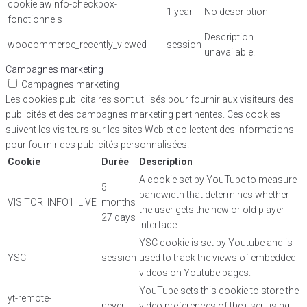
cookielawinfo-checkbox-
1 year
No description
fonctionnels
Description
woocommerce_recently_viewed
session
unavailable.
Campagnes marketing
Campagnes marketing
Les cookies publicitaires sont utilisés pour fournir aux visiteurs des
publicités et des campagnes marketing pertinentes. Ces cookies
suivent les visiteurs sur les sites Web et collectent des informations
pour fournir des publicités personnalisées.
Cookie
Durée
Description
A cookie set by YouTube to measure
5
bandwidth that determines whether
VISITOR_INFO1_LIVE
months
the user gets the new or old player
27 days
interface.
YSC cookie is set by Youtube and is
YSC
session
used to track the views of embedded
videos on Youtube pages.
YouTube sets this cookie to store the
yt-remote-
never
video preferences of the user using