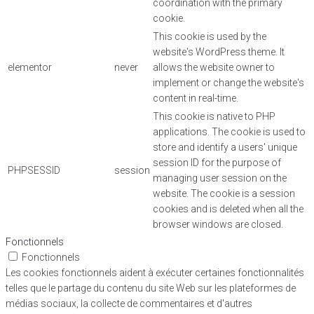
coordination with the primary
cookie.
This cookie is used by the
website's WordPress theme. It
elementor
never
allows the website owner to
implement or change the website's
content in real-time.
This cookie is native to PHP
applications. The cookie is used to
store and identify a users' unique
session ID for the purpose of
PHPSESSID
session
managing user session on the
website. The cookie is a session
cookies and is deleted when all the
browser windows are closed.
Fonctionnels
Fonctionnels
Les cookies fonctionnels aident à exécuter certaines fonctionnalités
telles que le partage du contenu du site Web sur les plateformes de
médias sociaux, la collecte de commentaires et d'autres