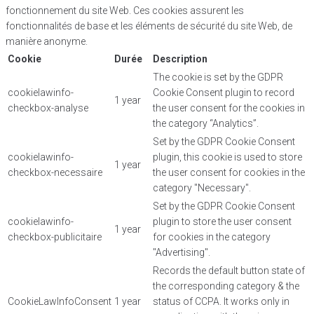
fonctionnement du site Web. Ces cookies assurent les
fonctionnalités de base et les éléments de sécurité du site Web, de
manière anonyme.
Cookie
Durée
Description
The cookie is set by the GDPR
cookielawinfo-
Cookie Consent plugin to record
1 year
checkbox-analyse
the user consent for the cookies in
the category “Analytics”.
Set by the GDPR Cookie Consent
cookielawinfo-
plugin, this cookie is used to store
1 year
checkbox-necessaire
the user consent for cookies in the
category "Necessary".
Set by the GDPR Cookie Consent
cookielawinfo-
plugin to store the user consent
1 year
checkbox-publicitaire
for cookies in the category
"Advertising".
Records the default button state of
the corresponding category & the
CookieLawInfoConsent
1 year
status of CCPA. It works only in