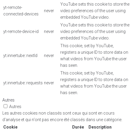
YouTube sets this cookie to store the
yt-remote-
never
video preferences of the user using
connected-devices
embedded YouTube video.
YouTube sets this cookie to store the
yt-remote-device-id
never
video preferences of the user using
embedded YouTube video.
This cookie, set by YouTube,
registers a unique ID to store data on
yt.innertube::nextId
never
what videos from YouTube the user
has seen.
This cookie, set by YouTube,
registers a unique ID to store data on
yt.innertube::requests
never
what videos from YouTube the user
has seen.
Autres
Autres
Les autres cookies non classés sont ceux qui sont en cours
d'analyse et qui n'ont pas encore été classés dans une catégorie.
Cookie
Durée
Description