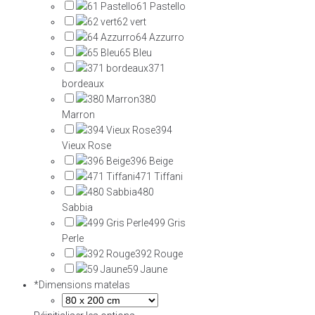
61 Pastello
62 vert
64 Azzurro
65 Bleu
371
bordeaux
380
Marron
394
Vieux Rose
396 Beige
471 Tiffani
480
Sabbia
499 Gris
Perle
392 Rouge
59 Jaune
*
Dimensions matelas