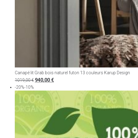
Canapé lit Grab bois naturel futon 13 couleurs Karup Design
940,00
€
1019,00
€
-20%-10%