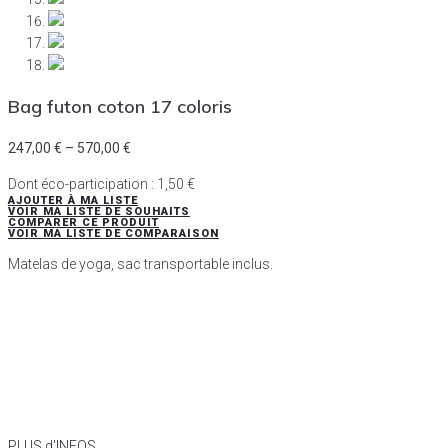
Bag futon coton 17 coloris
247,00
€
–
570,00
€
Dont éco-participation :
1,50
€
AJOUTER À MA LISTE
VOIR MA LISTE DE SOUHAITS
COMPARER CE PRODUIT
VOIR MA LISTE DE COMPARAISON
Matelas de yoga, sac transportable inclus.
PLUS d'INFOS