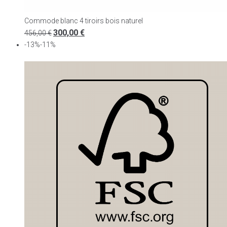
Commode blanc 4 tiroirs bois naturel
300,00
€
456,00
€
-13%-11%