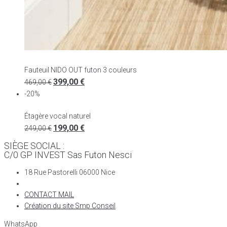
Fauteuil NIDO OUT futon 3 couleurs
399,00
€
469,00
€
-20%
Étagère vocal naturel
199,00
€
249,00
€
SIÈGE SOCIAL :
C/0 GP INVEST Sas Futon Nesci
18 Rue Pastorelli 06000 Nice
CONTACT MAIL
Création du site Smp Conseil
WhatsApp