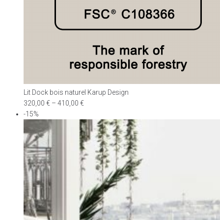
Lit Dock bois naturel Karup Design
320,00
€
–
410,00
€
-15%