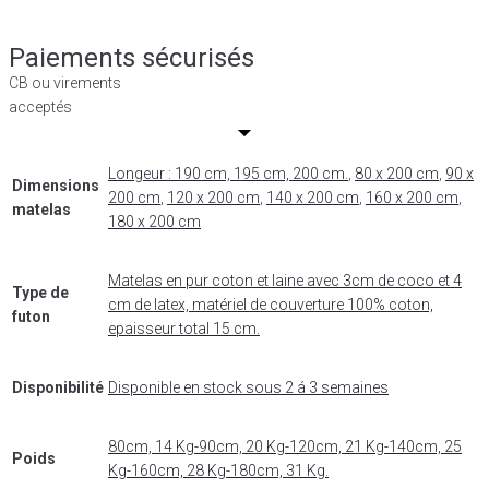
Paiements sécurisés
CB ou virements
acceptés
Longeur : 190 cm, 195 cm, 200 cm.
,
80 x 200 cm
,
90 x
Dimensions
200 cm
,
120 x 200 cm
,
140 x 200 cm
,
160 x 200 cm
,
matelas
180 x 200 cm
Matelas en pur coton et laine avec 3cm de coco et 4
Type de
cm de latex, matériel de couverture 100% coton,
futon
epaisseur total 15 cm.
Disponibilité
Disponible en stock sous 2 á 3 semaines
80cm, 14 Kg-90cm, 20 Kg-120cm, 21 Kg-140cm, 25
Poids
Kg-160cm, 28 Kg-180cm, 31 Kg.