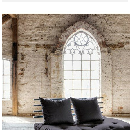
Politique des cookies ?
J'accepte les Cookies
0
Mon panier
0
Articles
-
0,00 €
Aucun produit
A déterminer
Livraison
0,00 €
Total
Payer
More products »
LITS
CANAPÉS-LITS
MÉRIDIENNES