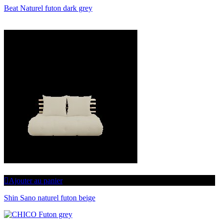
Beat Naturel futon dark grey
Ajouter au panier
Shin Sano naturel futon beige