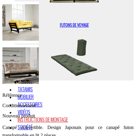
FUTONS DE VOYAGE
TATAMIS
Référence
MOBILIER
ACCESSOIRES
Conditionnement :
VIDÉOS
Nouveau produit
INSTRUCTIONS DE MONTAGE
SOCIÉTÉ
Canapé convertible. Design Japonais pour ce canapé futon
transformable en lit 2 places.