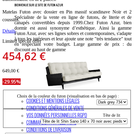
BIENVENUE SUR LE SITE DE FUTON AZUR
Matelas Futon avec dossier en Pin massif scandinave Noir et 2
Spécialiste de la vente en ligne de futons, de literie et de
coussins.
canapés convertibles depuis 1999.Chez Futon Azur, bien
dormir est aussi synonyme d’esthétique. Ainsi la gamme
Détails
Futon Azur, avec ses lignes sobres et contemporaines, s'adapte
à tous les intérieurs et leur ajoute une note "très tendance" tout
Limited special offer
en respectant votre budget. Large gamme de prix : du
discount au haut de gamme
454,62 €
649,00 €
-29.95%
Choix de la couleur du futon (visualisation en bas de page) :
COOKIES ET MENTIONS LÉGALES
CONDITIONS GÉNÉRALES DE VENTE
VOS DONNÉES PERSONNELLES RGPD
Tête de lit
COMMANDER PAR TÉLÉPHONE
CONDITIONS DE LIVRAISON