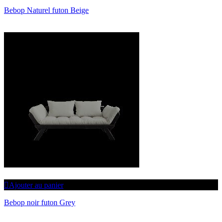
Bebop Naturel futon Beige
Ajouter au panier
Bebop noir futon Grey