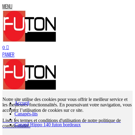
MENU
0
PANIER
Notre site utilise des cookies pour vous offrir le meilleur service et
Accueil
les meilleures fonctionnalités. En poursuivant votre navigation, vous
/
acceptez l’utilisation de cookies sur ce site.
Canapés-lits
/
Lisez les termes et conditions d'utilisation de notre politique de
Canapé Hippo 140 futon bordeaux
confidentialité.