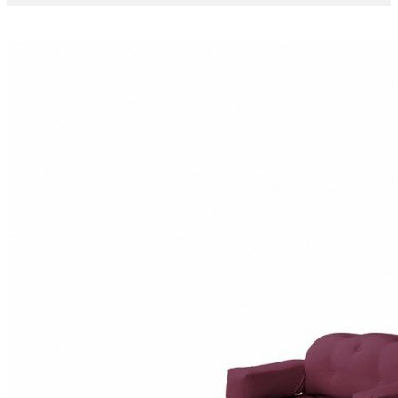
Politique des cookies ?
J'accepte les Cookies
0
Mon panier
0
Articles
-
0,00 €
Aucun produit
A déterminer
Livraison
0,00 €
Total
Payer
More products »
LITS
CANAPÉS-LITS
MÉRIDIENNES