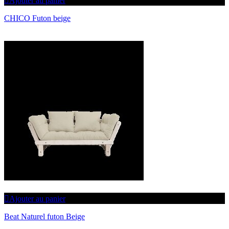
Ajouter au panier
CHICO Futon beige
Ajouter au panier
Beat Naturel futon Beige