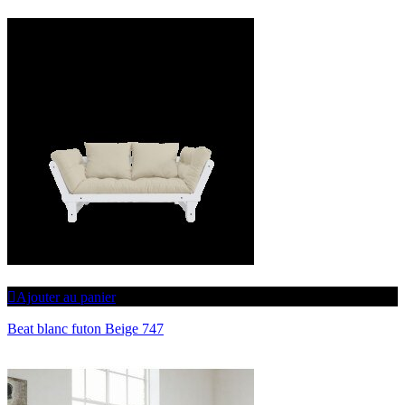
Ajouter au panier
Beat blanc futon Beige 747