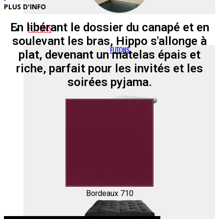
PLUS D'INFO
En libérant le dossier du canapé et en
FUTONS
soulevant les bras, Hippo s'allonge à
FUTONS
plat, devenant un matelas épais et
riche, parfait pour les invités et les
soirées pyjama.
FUTONS + TATAMIS
Bordeaux 710