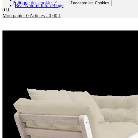
Politique des cookies ?
J'accepte les Cookies
Beat Naturel futon Beige
0
Mon panier
0
Articles
-
0,00 €
Aucun produit
A déterminer
Livraison
0,00 €
Total
Payer
More products »
LITS
CANAPÉS-LITS