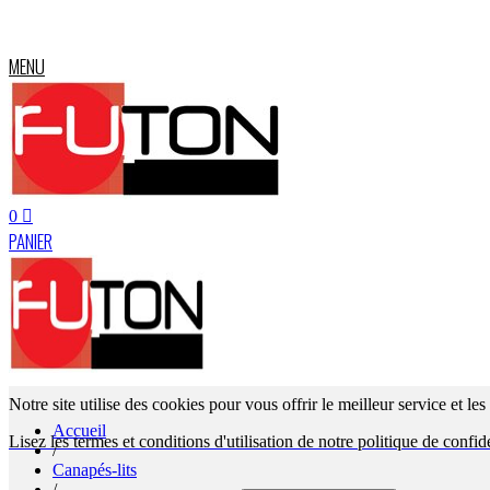
MENU
0
PANIER
Notre site utilise des cookies pour vous offrir le meilleur service et le
Accueil
Lisez les termes et conditions d'utilisation de notre politique de confide
/
Canapés-lits
/