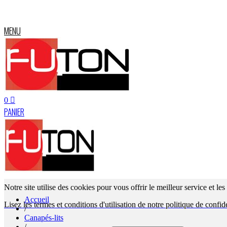
MENU
0
PANIER
Notre site utilise des cookies pour vous offrir le meilleur service et le
Accueil
Lisez les termes et conditions d'utilisation de notre politique de confide
/
Canapés-lits
/