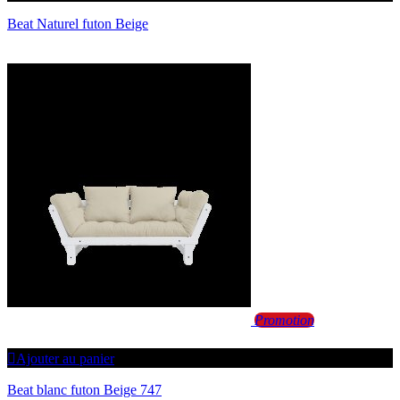
Beat Naturel futon Beige
Promotion
Ajouter au panier
Beat blanc futon Beige 747