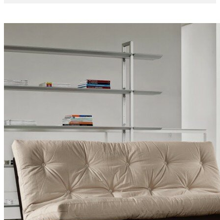
Politique des cookies ?
J'accepte les Cookies
0
Mon panier
0
Articles
-
0,00 €
Aucun produit
A déterminer
Livraison
0,00 €
Total
Payer
More products »
LITS
CANAPÉS-LITS
MÉRIDIENNES