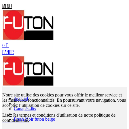
MENU
0
PANIER
Notre site utilise des cookies pour vous offrir le meilleur service et
Accueil
les meilleures fonctionnalités. En poursuivant votre navigation, vous
/
acceptez l’utilisation de cookies sur ce site.
Canapés-lits
/
Lisez les termes et conditions d'utilisation de notre politique de
Fresh Noir futon beige
confidentialité.