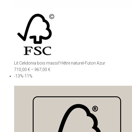
Lit Celidonia bois massif Hêtre naturel-Futon Azur
710,00
€
–
967,00
€
-13%-11%