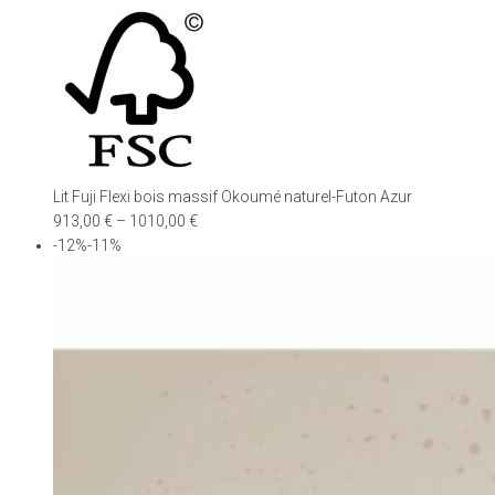
Lit Fuji Flexi bois massif Okoumé naturel-Futon Azur
913,00
€
–
1010,00
€
-12%-11%