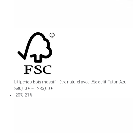
Lit Iperico bois massif Hêtre naturel avec tête de lit-Futon Azur
880,00
€
–
1233,00
€
-20%-21%