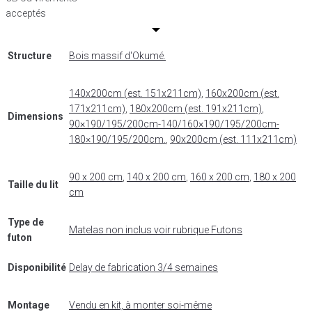
acceptés
Structure
Bois massif d'Okumé.
140x200cm (est. 151x211cm)
,
160x200cm (est.
171x211cm)
,
180x200cm (est. 191x211cm)
,
Dimensions
90×190/195/200cm-140/160×190/195/200cm-
180×190/195/200cm.
,
90x200cm (est. 111x211cm)
90 x 200 cm
,
140 x 200 cm
,
160 x 200 cm
,
180 x 200
Taille du lit
cm
Type de
Matelas non inclus voir rubrique Futons
futon
Disponibilité
Delay de fabrication 3/4 semaines
Montage
Vendu en kit, à monter soi-même