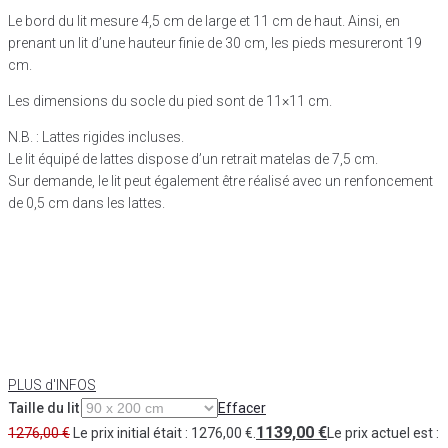
Le bord du lit mesure 4,5 cm de large et 11 cm de haut. Ainsi, en
prenant un lit d’une hauteur finie de 30 cm, les pieds mesureront 19
cm.
Les dimensions du socle du pied sont de 11×11 cm.
N.B. : Lattes rigides incluses.
Le lit équipé de lattes dispose d’un retrait matelas de 7,5 cm.
Sur demande, le lit peut également être réalisé avec un renfoncement
de 0,5 cm dans les lattes.
PLUS d'INFOS
Taille du lit
Effacer
1139,00
€
1276,00
€
Le prix initial était : 1276,00 €.
Le prix actuel est :