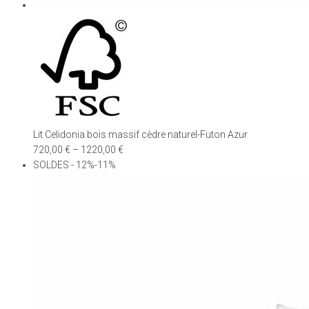
Lit Celidonia bois massif cèdre naturel-Futon Azur
720,00
€
–
1220,00
€
SOLDES - 12%-11%