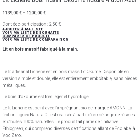
1139,00
€
–
1200,00
€
Dont éco-participation :
2,50
€
AJOUTER À MA LISTE
VOIR MA LISTE DE SOUHAITS
COMPARER CE PRODUIT
VOIR MA LISTE DE COMPARAISON
Lit en bois massif fabriqué à la main.
Le lit artisanal Lichene est en bois massif d’Okumé. Disponible en
version simple et double, elle est entièrement emboîtable, sans pièces
métalliques.
Le bois d’okoumé est très léger et hydrofuge.
Le lit Lichene est peint avec l’imprégnant bio de marque AMONN. La
finition Lignex Natura Oil est réalisée à partir d’un mélange de résines
et d’huiles 100% naturelles. Le produit fait partie de l’initiative
Ethicgreen, qui comprend diverses certifications allant de Ecolabel à
Voc Zero.