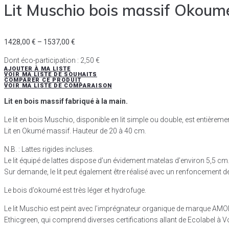
Lit Muschio bois massif Okoum
1428,00
€
–
1537,00
€
Dont éco-participation :
2,50
€
AJOUTER À MA LISTE
VOIR MA LISTE DE SOUHAITS
COMPARER CE PRODUIT
VOIR MA LISTE DE COMPARAISON
Lit en bois massif fabriqué à la main.
Le lit en bois Muschio, disponible en lit simple ou double, est entièrement
Lit en Okumé massif. Hauteur de 20 à 40 cm.
N.B. : Lattes rigides incluses.
Le lit équipé de lattes dispose d’un évidement matelas d’environ 5,5 cm. 
Sur demande, le lit peut également être réalisé avec un renfoncement de
Le bois d’okoumé est très léger et hydrofuge.
Le lit Muschio est peint avec l’imprégnateur organique de marque AMONN. L
Ethicgreen, qui comprend diverses certifications allant de Ecolabel à V