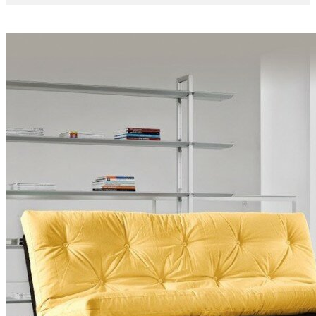
Politique des cookies ?
J'accepte les Cookies
0
Mon panier
0
Articles
-
0,00 €
Aucun produit
A déterminer
Livraison
0,00 €
Total
Payer
More products »
LITS
CANAPÉS-LITS
MÉRIDIENNES