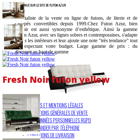
BIENVENUE SUR LE SITE DE FUTON AZUR
Spécialiste de la vente en ligne de futons, de literie et de
canapés convertibles depuis 1999.Chez Futon Azur, bien
dormir est aussi synonyme d’esthétique. Ainsi la gamme
Futon Azur, avec ses lignes sobres et contemporaines, s'adapte
à tous les intérieurs et leur ajoute une note "très tendance" tout
en respectant votre budget. Large gamme de prix : du
discount au haut de gamme
Fresh Noir futon yellow
COOKIES ET MENTIONS LÉGALES
CONDITIONS GÉNÉRALES DE VENTE
VOS DONNÉES PERSONNELLES RGPD
COMMANDER PAR TÉLÉPHONE
CONDITIONS DE LIVRAISON