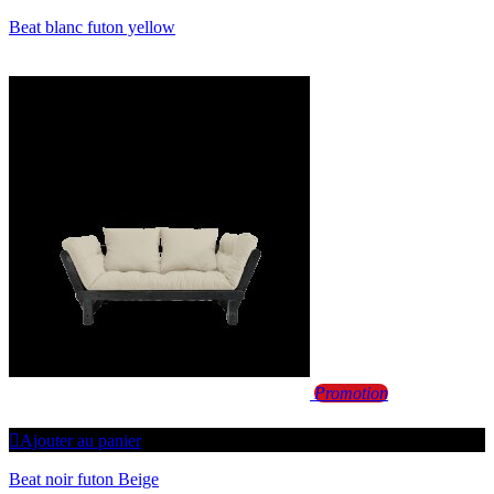
Beat blanc futon yellow
Promotion
Ajouter au panier
Beat noir futon Beige