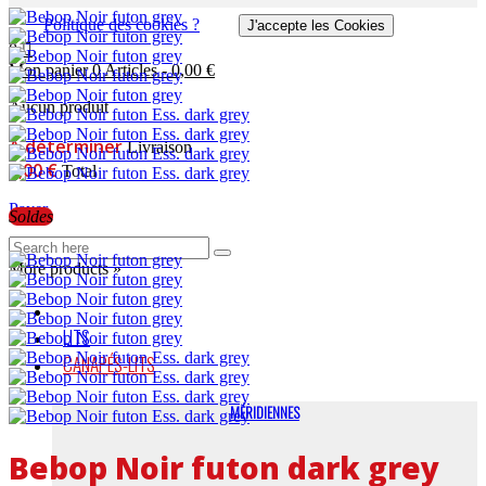
Politique des cookies ?
J'accepte les Cookies
0
Mon panier
0
Articles
-
0,00 €
Aucun produit
A déterminer
Livraison
0,00 €
Total
Payer
Soldes
More products »
LITS
CANAPÉS-LITS
MÉRIDIENNES
Bebop Noir futon dark grey