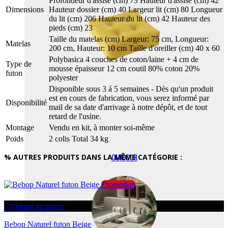
Profondeur d'assise (cm) 73 Hauteur d'assise (cm) 42
Dimensions
Hauteur dossier (cm) 40 Largeur lit (cm) 80 Longueur
du lit (cm) 206 Hauteur du lit (cm) 42 Hauteur des
pieds (cm) 23
Taille du matelas (cm) Largeur: 75 cm, Longueur:
Matelas
200 cm, Hauteur: 10 cm Taille d'oreiller (cm) 40 x 60
Polybasica 4 couches de coton/laine + 4 cm de
Type de
mousse épaisseur 12 cm coutil 80% coton 20%
futon
polyester
Disponible sous 3 á 5 semaines - Dès qu'un produit
est en cours de fabrication, vous serez informé par
Disponibilité
mail de sa date d'arrivage à notre dépôt, et de tout
retard de l'usine.
Montage
Vendu en kit, à monter soi-même
Poids
2 colis Total 34 kg
% AUTRES PRODUITS DANS LA MÊME CATÉGORIE :
OUTDOOR
Promotion
Ajouter au panier
Bebop Naturel futon Beige