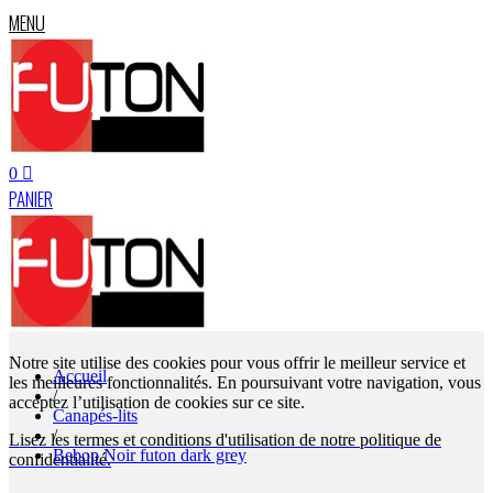
MENU
0
PANIER
Notre site utilise des cookies pour vous offrir le meilleur service et
Accueil
les meilleures fonctionnalités. En poursuivant votre navigation, vous
/
acceptez l’utilisation de cookies sur ce site.
Canapés-lits
/
Lisez les termes et conditions d'utilisation de notre politique de
Bebop Noir futon dark grey
confidentialité.