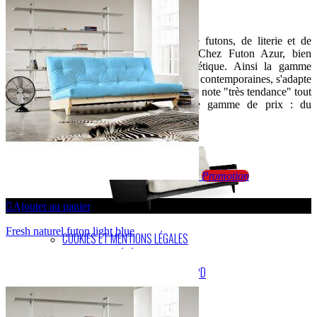
BIENVENUE SUR LE SITE DE FUTON AZUR
Spécialiste de la vente en ligne de futons, de literie et de
canapés convertibles depuis 1999.Chez Futon Azur, bien
dormir est aussi synonyme d’esthétique. Ainsi la gamme
Futon Azur, avec ses lignes sobres et contemporaines, s'adapte
à tous les intérieurs et leur ajoute une note "très tendance" tout
en respectant votre budget. Large gamme de prix : du
discount au haut de gamme
Promotion
Ajouter au panier
Fresh naturel futon light blue
COOKIES ET MENTIONS LÉGALES
CONDITIONS GÉNÉRALES DE VENTE
VOS DONNÉES PERSONNELLES RGPD
COMMANDER PAR TÉLÉPHONE
CONDITIONS DE LIVRAISON