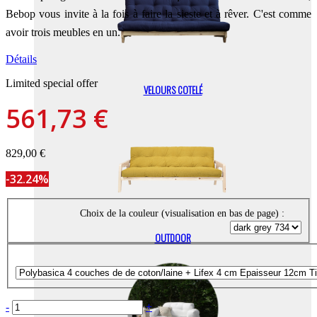
Bebop vous invite à la fois à faire la sieste et à rêver.
C'est comme
avoir trois meubles en un.
Détails
Limited special offer
VELOURS COTELÉ
561,73 €
829,00 €
-32.24%
Choix de la couleur (visualisation en bas de page) :
OUTDOOR
-
+