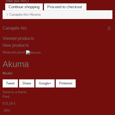
Total (tax incl.)
Continue shopping
Proceed to checkout
>
Canapés-lits
>
Akuma
Canapés-lits
Viewed products
New products
Reduced price!
Akuma
Model
Tweet
Share
Google+
Pinterest
Send to a friend
Print
573,18 €
-18%