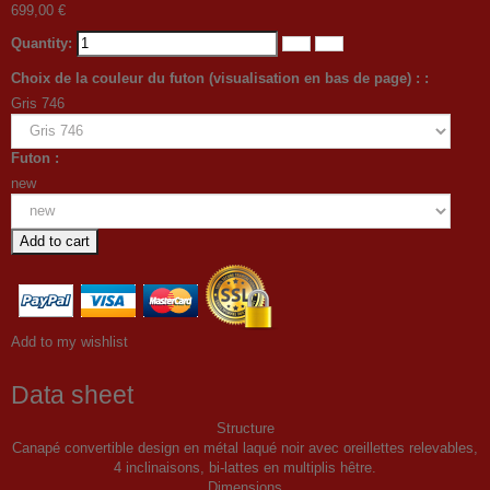
699,00 €
Quantity:
Choix de la couleur du futon (visualisation en bas de page) : :
Gris 746
Futon :
new
Add to cart
Add to my wishlist
Data sheet
Structure
Canapé convertible design en métal laqué noir avec oreillettes relevables,
4 inclinaisons, bi-lattes en multiplis hêtre.
Dimensions