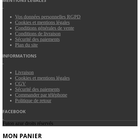
MENTIONS LÉGALES
Vos données personnelles RGPD
Cookies et mentions légales
Conditions générales de vente
Conditions de livraison
Sécurité des paiements
Plan du site
INFORMATIONS
Livraison
Cookies et mentions légales
CGV
Sécurité des paiements
Commander par téléphone
Politique de retour
FACEBOOK
Futon azur droits réservés
MON PANIER