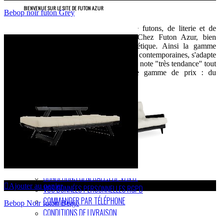
BIENVENUE SUR LE SITE DE FUTON AZUR
Bebop noir futon Grey
Spécialiste de la vente en ligne de futons, de literie et de
canapés convertibles depuis 1999.Chez Futon Azur, bien
dormir est aussi synonyme d’esthétique. Ainsi la gamme
Futon Azur, avec ses lignes sobres et contemporaines, s'adapte
à tous les intérieurs et leur ajoute une note "très tendance" tout
en respectant votre budget. Large gamme de prix : du
discount au haut de gamme
COOKIES ET MENTIONS LÉGALES
CONDITIONS GÉNÉRALES DE VENTE
Ajouter au panier
VOS DONNÉES PERSONNELLES RGPD
COMMANDER PAR TÉLÉPHONE
Bebop Noir futon Beige
CONDITIONS DE LIVRAISON