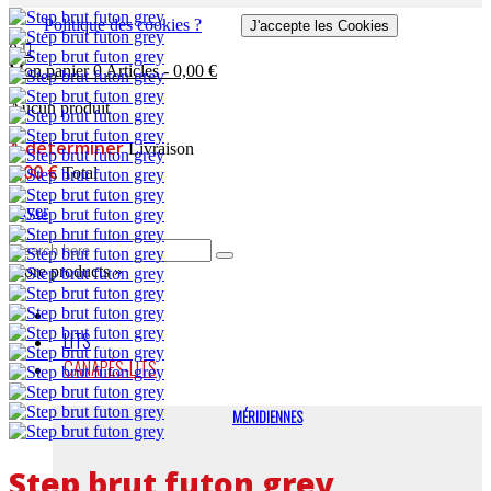
Politique des cookies ?
J'accepte les Cookies
0
Mon panier
0
Articles
-
0,00 €
Aucun produit
A déterminer
Livraison
0,00 €
Total
Payer
More products »
LITS
CANAPÉS-LITS
MÉRIDIENNES
Step brut futon grey