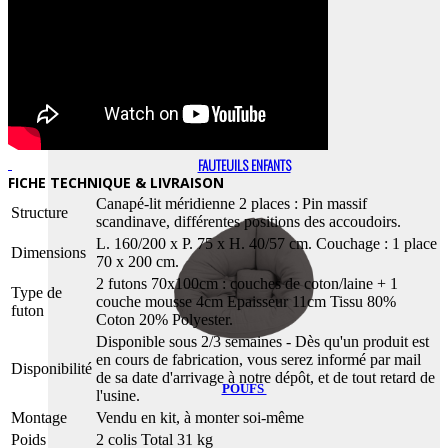
FAUTEUILS ENFANTS
FICHE TECHNIQUE & LIVRAISON
Canapé-lit méridienne 2 places : Pin massif
Structure
scandinave, différentes positions des accoudoirs.
L. 160/200 x P. 75 x H. 40/57 cm. Couchage : 1 place
Dimensions
70 x 200 cm.
2 futons 70x100cm : couches de coton/laine + 1
Type de
couche mousse 4cm Epaisseur 11cm Tissu 80%
futon
Coton 20% Polyester.
Disponible sous 2/3 semaines - Dès qu'un produit est
en cours de fabrication, vous serez informé par mail
Disponibilité
de sa date d'arrivage à notre dépôt, et de tout retard de
POUFS
l'usine.
Montage
Vendu en kit, à monter soi-même
Poids
2 colis Total 31 kg