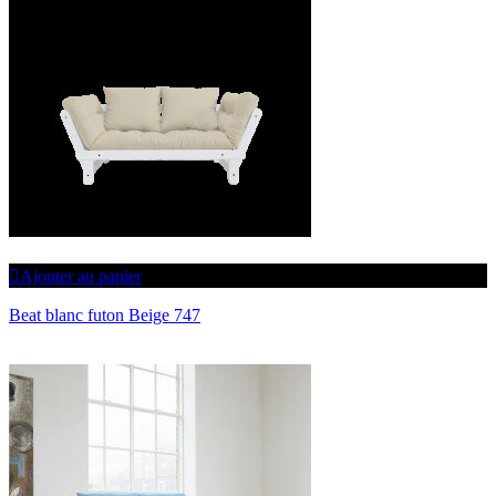
Ajouter au panier
Beat blanc futon Beige 747