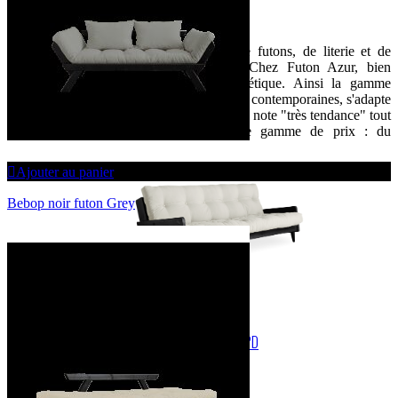
BIENVENUE SUR LE SITE DE FUTON AZUR
Spécialiste de la vente en ligne de futons, de literie et de
canapés convertibles depuis 1999.Chez Futon Azur, bien
dormir est aussi synonyme d’esthétique. Ainsi la gamme
Futon Azur, avec ses lignes sobres et contemporaines, s'adapte
à tous les intérieurs et leur ajoute une note "très tendance" tout
en respectant votre budget. Large gamme de prix : du
discount au haut de gamme
Ajouter au panier
Bebop noir futon Grey
COOKIES ET MENTIONS LÉGALES
CONDITIONS GÉNÉRALES DE VENTE
VOS DONNÉES PERSONNELLES RGPD
COMMANDER PAR TÉLÉPHONE
CONDITIONS DE LIVRAISON