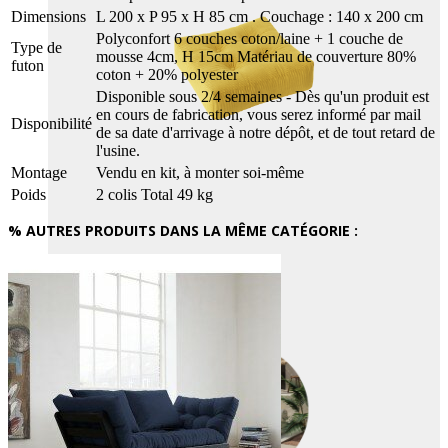
Dimensions
L 200 x P 95 x H 85 cm . Couchage : 140 x 200 cm
Polyconfort 6 couches coton/laine + 1 couche de
Type de
mousse 4cm, H 15cm Matériau de couverture 80%
futon
coton + 20% polyester
Disponible sous 2/4 semaines - Dès qu'un produit est
en cours de fabrication, vous serez informé par mail
Disponibilité
de sa date d'arrivage à notre dépôt, et de tout retard de
l'usine.
Montage
Vendu en kit, à monter soi-même
Poids
2 colis Total 49 kg
% AUTRES PRODUITS DANS LA MÊME CATÉGORIE :
OUTDOOR