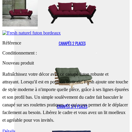
Référence
CANAPÉS 2 PLACES
Conditionnement :
Nouveau produit
Rafraîchissez votre décor avec ce canapé futon robuste et
attrayant.
Lorsqu'il est en position verticale, Fresh ajoute une touche
de style moderne à n'importe quelle pièce, grâce à ses lignes épurées
et son profil bas.
Un simple soulèvement du cadre fait basculer le
canapé sur ses roulettes pratiques, ce qui vous permet de le déplacer
CANAPÉS 3/4 PLACES
facilement au besoin.
Libérez le cadre et vous avez un lit moelleux
et agréable pour vos invités.
Détails