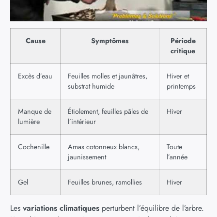
Cause
Symptômes
Période
critique
Excès d’eau
Feuilles molles et jaunâtres,
Hiver et
substrat humide
printemps
Manque de
Étiolement, feuilles pâles de
Hiver
lumière
l’intérieur
Cochenille
Amas cotonneux blancs,
Toute
jaunissement
l’année
Gel
Feuilles brunes, ramollies
Hiver
Les
variations climatiques
perturbent l’équilibre de l’arbre.