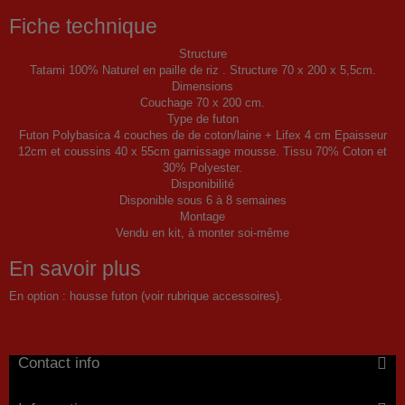
Fiche technique
Structure
Tatami 100% Naturel en paille de riz . Structure 70 x 200 x 5,5cm.
Dimensions
Couchage 70 x 200 cm.
Type de futon
Futon Polybasica 4 couches de de coton/laine + Lifex 4 cm Epaisseur
12cm et coussins 40 x 55cm garnissage mousse. Tissu 70% Coton et
30% Polyester.
Disponibilité
Disponible sous 6 à 8 semaines
Montage
Vendu en kit, à monter soi-même
En savoir plus
En option : housse futon (voir rubrique accessoires).
Contact info