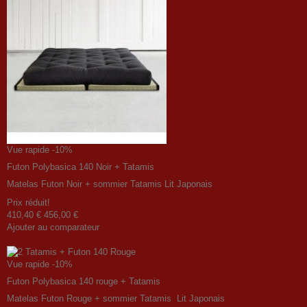
Vue rapide
-10%
Futon Polybasica 140 Noir + Tatamis
Matelas Futon Noir + sommier Tatamis Lit Japonais
Prix ​​réduit!
410,40 €
456,00 €
Ajouter au comparateur
Vue rapide
-10%
Futon Polybasica 140 rouge + Tatamis
Matelas Futon Rouge + sommier Tatamis Lit Japonais