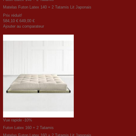
Matelas Futon Latex 140 + 2 Tatamis Lit Japonais
Prix ​​réduit!
584,10 €
649,00 €
Ajouter au comparateur
Vue rapide
-10%
Futon Latex 160 + 2 Tatamis
Matelas Futon Latex 160 + 2 Tatamis Lit Japonais