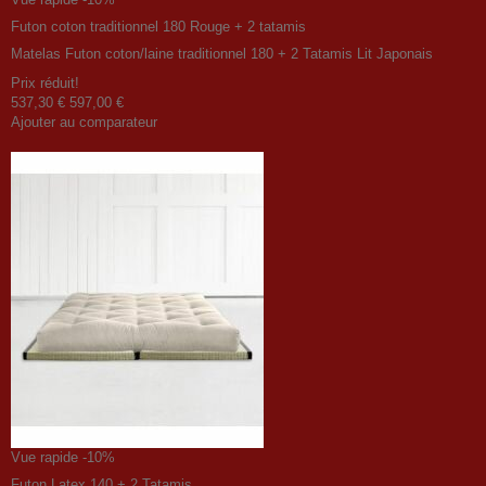
Futon coton traditionnel 180 Rouge + 2 tatamis
Matelas Futon coton/laine traditionnel 180 + 2 Tatamis Lit Japonais
Prix ​​réduit!
537,30 €
597,00 €
Ajouter au comparateur
Vue rapide
-10%
Futon Latex 140 + 2 Tatamis