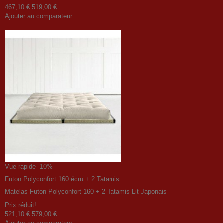
467,10 €
519,00 €
Ajouter au comparateur
Vue rapide
-10%
Futon Polyconfort 160 écru + 2 Tatamis
Matelas Futon Polyconfort 160 + 2 Tatamis Lit Japonais
Prix ​​réduit!
521,10 €
579,00 €
Ajouter au comparateur