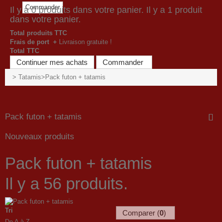
Commander
Il y a
0
produits dans votre panier.
Il y a 1 produit
dans votre panier.
Total produits TTC
Frais de port +
Livraison gratuite !
Total TTC
Continuer mes achats
Commander
>
Tatamis
>
Pack futon + tatamis
Pack futon + tatamis
Nouveaux produits
Pack futon + tatamis
Il y a 56 produits.
Tri
Comparer (
0
)
De A à Z