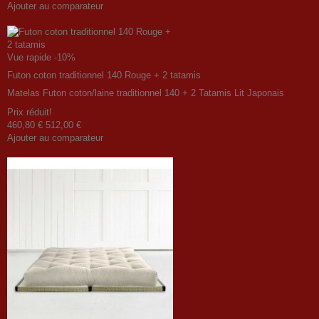
Ajouter au comparateur
Vue rapide
-10%
Futon coton traditionnel 140 Rouge + 2 tatamis
Matelas Futon coton/laine traditionnel 140 + 2 Tatamis Lit Japonais
Prix ​​réduit!
460,80 €
512,00 €
Ajouter au comparateur