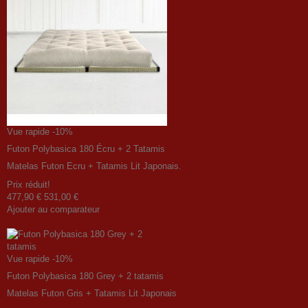
Vue rapide
-10%
Futon Polybasica 180 Écru + 2 Tatamis
Matelas Futon Ecru + Tatamis Lit Japonais.
Prix ​​réduit!
477,90 €
531,00 €
Ajouter au comparateur
Vue rapide
-10%
Futon Polybasica 180 Grey + 2 tatamis
Matelas Futon Gris + Tatamis Lit Japonais