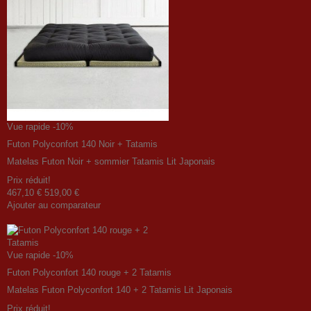
Vue rapide
-10%
Futon Polyconfort 140 Noir + Tatamis
Matelas Futon Noir + sommier Tatamis Lit Japonais
Prix ​​réduit!
467,10 €
519,00 €
Ajouter au comparateur
Vue rapide
-10%
Futon Polyconfort 140 rouge + 2 Tatamis
Matelas Futon Polyconfort 140 + 2 Tatamis Lit Japonais
Prix ​​réduit!