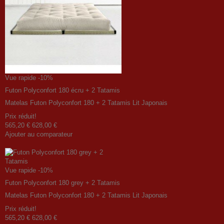
Vue rapide
-10%
Futon Polyconfort 180 écru + 2 Tatamis
Matelas Futon Polyconfort 180 + 2 Tatamis Lit Japonais
Prix ​​réduit!
565,20 €
628,00 €
Ajouter au comparateur
Vue rapide
-10%
Futon Polyconfort 180 grey + 2 Tatamis
Matelas Futon Polyconfort 180 + 2 Tatamis Lit Japonais
Prix ​​réduit!
565,20 €
628,00 €