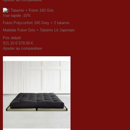
Vue rapide
-10%
Futon Polyconfort 160 Grey + 2 tatamis
Matelas Futon Gris + Tatamis Lit Japonais
Prix ​​réduit!
521,10 €
579,00 €
Ajouter au comparateur