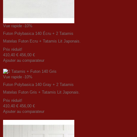
Vue rapide
-10%
Futon Polybasica 140 Écru + 2 Tatamis
Matelas Futon Ecru + Tatamis Lit Japonais.
Prix ​​réduit!
410,40 €
456,00 €
Ajouter au comparateur
Vue rapide
-10%
Futon Polybasica 140 Gray + 2 Tatamis
Matelas Futon Gris + Tatamis Lit Japonais.
Prix ​​réduit!
410,40 €
456,00 €
Ajouter au comparateur