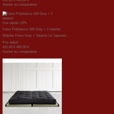
Ajouter au comparateur
Vue rapide
-10%
Futon Polybasica 160 Grey + 2 tatamis
Matelas Futon Grey + Tatamis Lit Japonais
Prix ​​réduit!
432,00 €
480,00 €
Ajouter au comparateur