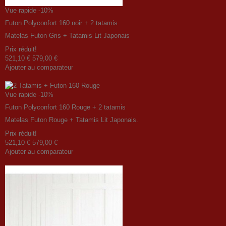
Vue rapide
-10%
Futon Polyconfort 160 noir + 2 tatamis
Matelas Futon Gris + Tatamis Lit Japonais
Prix ​​réduit!
521,10 €
579,00 €
Ajouter au comparateur
Vue rapide
-10%
Futon Polyconfort 160 Rouge + 2 tatamis
Matelas Futon Rouge + Tatamis Lit Japonais.
Prix ​​réduit!
521,10 €
579,00 €
Ajouter au comparateur