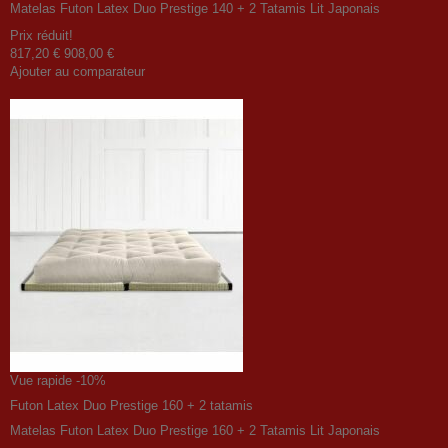
Matelas Futon Latex Duo Prestige 140 + 2 Tatamis Lit Japonais
Prix ​​réduit!
817,20 €
908,00 €
Ajouter au comparateur
Vue rapide
-10%
Futon Latex Duo Prestige 160 + 2 tatamis
Matelas Futon Latex Duo Prestige 160 + 2 Tatamis Lit Japonais