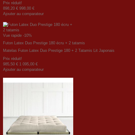
Prix ​​réduit!
898,20 €
998,00 €
Ajouter au comparateur
Vue rapide
-10%
Futon Latex Duo Prestige 180 écru + 2 tatamis
Matelas Futon Latex Duo Prestige 180 + 2 Tatamis Lit Japonais
Prix ​​réduit!
985,50 €
1 095,00 €
Ajouter au comparateur