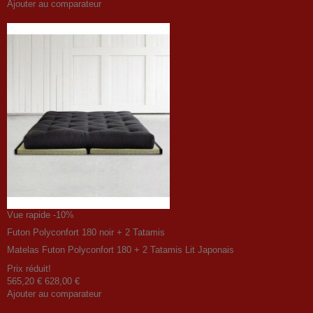
Ajouter au comparateur
Vue rapide
-10%
Futon Polyconfort 180 noir + 2 Tatamis
Matelas Futon Polyconfort 180 + 2 Tatamis Lit Japonais
Prix ​​réduit!
565,20 €
628,00 €
Ajouter au comparateur