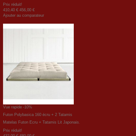
Prix ​​réduit!
410,40 €
456,00 €
Ajouter au comparateur
Vue rapide
-10%
Futon Polybasica 160 écru + 2 Tatamis
Matelas Futon Ecru + Tatamis Lit Japonais.
Prix ​​réduit!
432,00 €
480,00 €