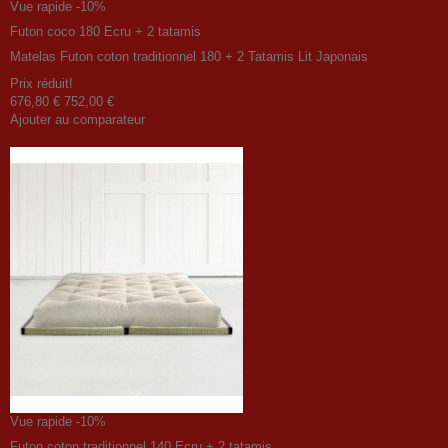
Vue rapide
-10%
Futon coco 180 Ecru + 2 tatamis
Matelas Futon coton traditionnel 180 + 2 Tatamis Lit Japonais
Prix ​​réduit!
676,80 €
752,00 €
Ajouter au comparateur
Vue rapide
-10%
Futon coton traditionnel 140 Ecru + 2 tatamis