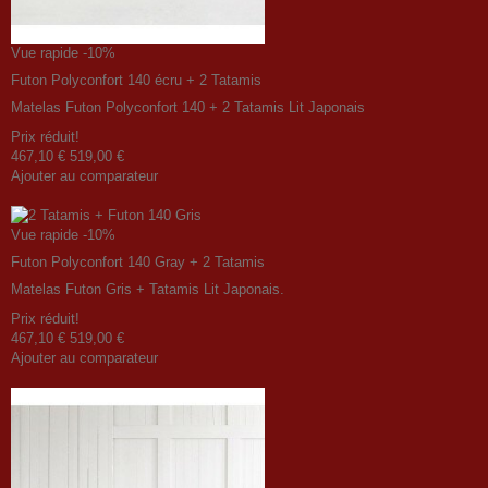
Vue rapide
-10%
Futon Polyconfort 140 écru + 2 Tatamis
Matelas Futon Polyconfort 140 + 2 Tatamis Lit Japonais
Prix ​​réduit!
467,10 €
519,00 €
Ajouter au comparateur
Vue rapide
-10%
Futon Polyconfort 140 Gray + 2 Tatamis
Matelas Futon Gris + Tatamis Lit Japonais.
Prix ​​réduit!
467,10 €
519,00 €
Ajouter au comparateur