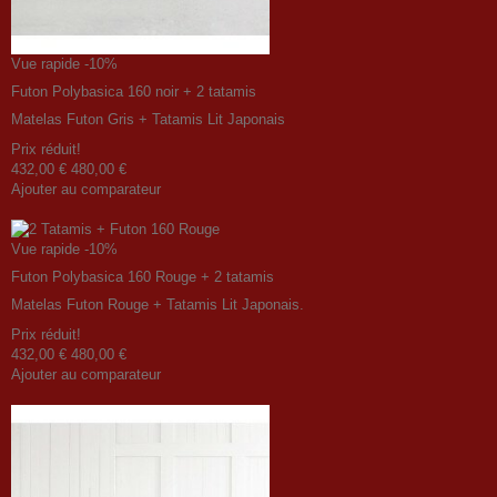
Vue rapide
-10%
Futon Polybasica 160 noir + 2 tatamis
Matelas Futon Gris + Tatamis Lit Japonais
Prix ​​réduit!
432,00 €
480,00 €
Ajouter au comparateur
Vue rapide
-10%
Futon Polybasica 160 Rouge + 2 tatamis
Matelas Futon Rouge + Tatamis Lit Japonais.
Prix ​​réduit!
432,00 €
480,00 €
Ajouter au comparateur