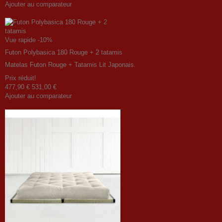
Ajouter au comparateur
Vue rapide
-10%
Futon Polybasica 180 Rouge + 2 tatamis
Matelas Futon Rouge + Tatamis Lit Japonais.
Prix ​​réduit!
477,90 €
531,00 €
Ajouter au comparateur