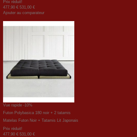
Prix ​​réduit!
477,90 €
531,00 €
Ajouter au comparateur
Vue rapide
-10%
Futon Polybasica 180 noir + 2 tatamis
Matelas Futon Noir + Tatamis Lit Japonais
Prix ​​réduit!
477,90 €
531,00 €