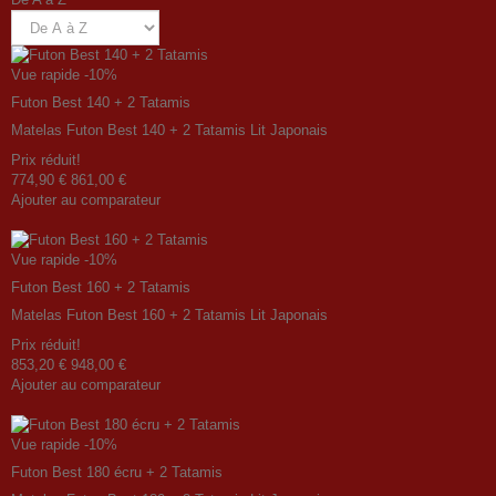
Vue rapide
-10%
Futon Best 140 + 2 Tatamis
Matelas Futon Best 140 + 2 Tatamis Lit Japonais
Prix ​​réduit!
774,90 €
861,00 €
Ajouter au comparateur
Vue rapide
-10%
Futon Best 160 + 2 Tatamis
Matelas Futon Best 160 + 2 Tatamis Lit Japonais
Prix ​​réduit!
853,20 €
948,00 €
Ajouter au comparateur
Vue rapide
-10%
Futon Best 180 écru + 2 Tatamis