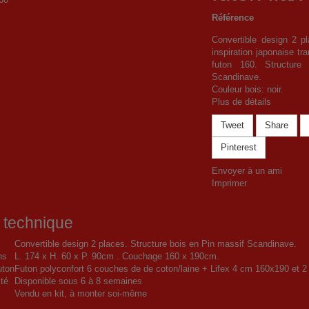
Référence
Convertible design 2 p
inspiration japonaise tr
futon 160. Structure
Scandinave.
Couleur bois: noir.
Plus de détails
Tweet
Share
Pinterest
Envoyer à un ami
Imprimer
 technique
Convertible design 2 places. Structure bois en Pin massif Scandinave.
ns
L. 174 x H. 60 x P. 90cm . Couchage 160 x 190cm.
uton
Futon polyconfort 6 couches de de coton/laine + Lifex 4 cm 160x190 et 
ité
Disponible sous 6 à 8 semaines
Vendu en kit, à monter soi-même