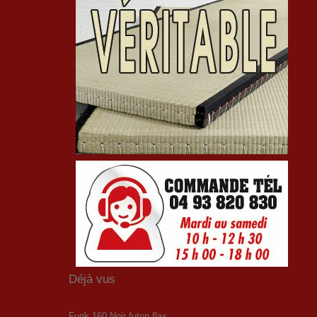
Déjà vus
Funk 160 Noir futon flax