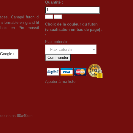
Quantité :
laces. Canapé futon d'
ansformable en grand lit
Choix de la couleur du futon
 bois en Pin massif
(visualisation en bas de page) :
:
Flax coton/lin
Google+
Commander
Ajouter à ma liste
2 coussins 80x40cm