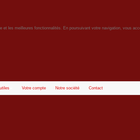
ice et les meilleures fonctionnalités. En poursuivant votre navigation, vous acce
utiles
Votre compte
Notre société
Contact