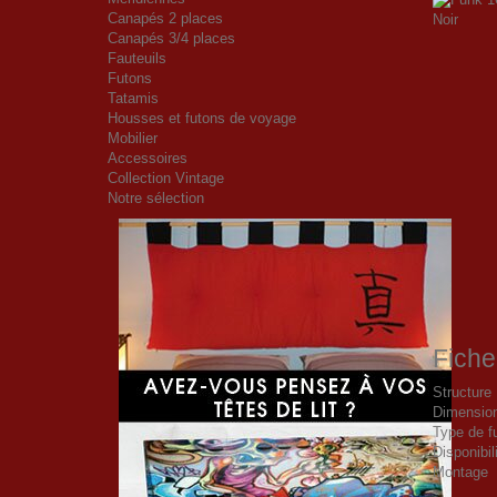
Canapés 2 places
Canapés 3/4 places
Fauteuils
Futons
Tatamis
Housses et futons de voyage
Mobilier
Accessoires
Collection Vintage
Notre sélection
Fiche
Structure
Dimensio
Type de f
Disponibil
Montage