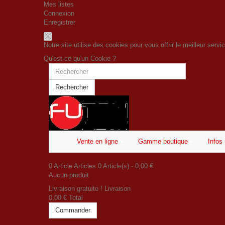
Mes listes
Connexion
Enregistrer
Notre site utilise des cookies pour vous offrir le meilleur serv
Qu'est-ce qu'un Cookie ?
Rechercher
Vente en ligne
Gamme boutique
Infos 
0
Article
Articles
0
Article(s)
- 0,00 €
Aucun produit
Livraison gratuite !
Livraison
0,00 €
Total
Commander