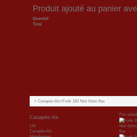
Produit ajouté au panier av
Quantité
Total
>
Canapés-lits
>
Funk 160 Noir futon flax
Prix réduit
Canapés-lits
Lits
Canapés-lits
Méridiennes