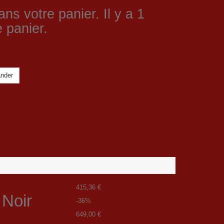
ans votre panier.
Il y a 1
 panier.
nder
415,36 €
 Noir
-36%
649,00 €