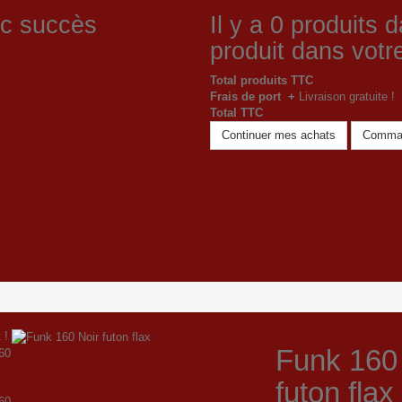
ec succès
Il y a
0
produits d
produit dans votre
Total produits TTC
Frais de port +
Livraison gratuite !
Total TTC
Continuer mes achats
Comma
 !
Funk 160
futon flax