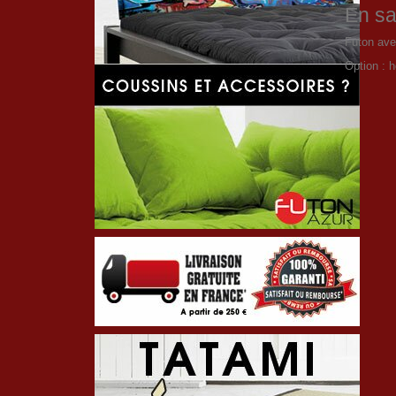
En sa
Futon ave
Option : 