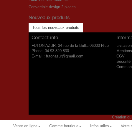
Convertible design 2 places....
Nouveaux produits
Tous les nouveaux produits
Contact info
Inform
FUTON AZUR, 34 rue de la Buffa 06000 Nice
Livraison
Phone:
04 93 820 830
Mentions
E-mail :
futonazur@gmail.com
CGV
Sécurité
Commande
Création d
Vente en ligne
Gamme boutique
Infos utiles
Votre