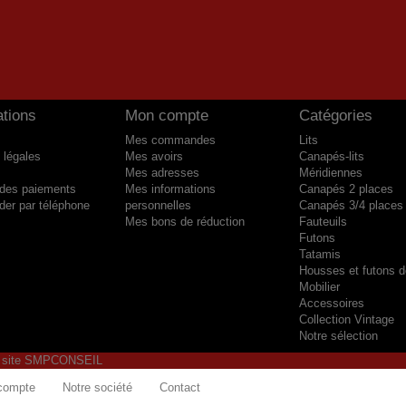
ations
Mon compte
Catégories
Mes commandes
Lits
 légales
Mes avoirs
Canapés-lits
Mes adresses
Méridiennes
 des paiements
Mes informations
Canapés 2 places
r par téléphone
personnelles
Canapés 3/4 places
Mes bons de réduction
Fauteuils
Futons
Tatamis
Housses et futons 
Mobilier
Accessoires
Collection Vintage
Notre sélection
u site SMPCONSEIL
 compte
Notre société
Contact