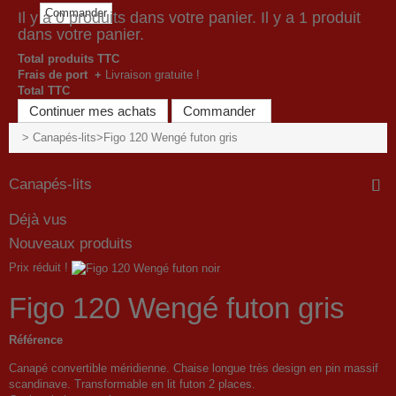
Commander
Il y a
0
produits dans votre panier.
Il y a 1 produit
dans votre panier.
Total produits TTC
Frais de port +
Livraison gratuite !
Total TTC
Continuer mes achats
Commander
>
Canapés-lits
>
Figo 120 Wengé futon gris
Canapés-lits
Déjà vus
Nouveaux produits
Prix réduit !
Figo 120 Wengé futon gris
Référence
Canapé convertible méridienne. Chaise longue très design en pin massif
scandinave. Transformable en lit futon 2 places.