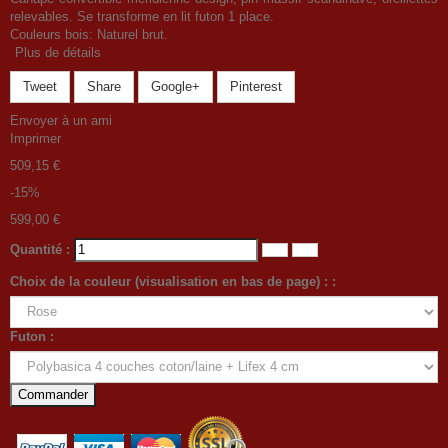
relevables. Se transforme en lit futon 1 place.
Couleurs bois: Naturel brut.
Plus de détails
Tweet
Share
Google+
Pinterest
Envoyer à un ami
Imprimer
509,15 €
-15%
599,00 €
Quantité :
Choix de la couleur (visualisation en bas de page) : :
Futon :
Commander