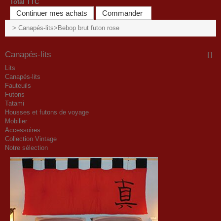
Total TTC
Continuer mes achats
Commander
>
Canapés-lits
>
Bebop brut futon rose
Canapés-lits
Lits
Canapés-lits
Fauteuils
Futons
Tatami
Housses et futons de voyage
Mobilier
Accessoires
Collection Vintage
Notre sélection