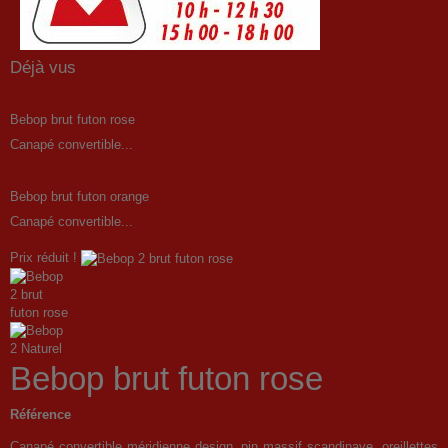
Déjà vus
Bebop brut futon rose
Canapé convertible...
Bebop brut futon orange
Canapé convertible...
Prix réduit !
Bebop brut futon rose
Référence
Canapé convertible méridienne design, pin massif scandinave, oreillettes