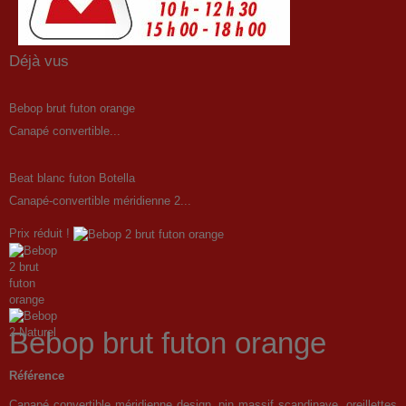
Déjà vus
Bebop brut futon orange
Canapé convertible...
Beat blanc futon Botella
Canapé-convertible méridienne 2...
Prix réduit !
Bebop brut futon orange
Référence
Canapé convertible méridienne design, pin massif scandinave, oreillettes