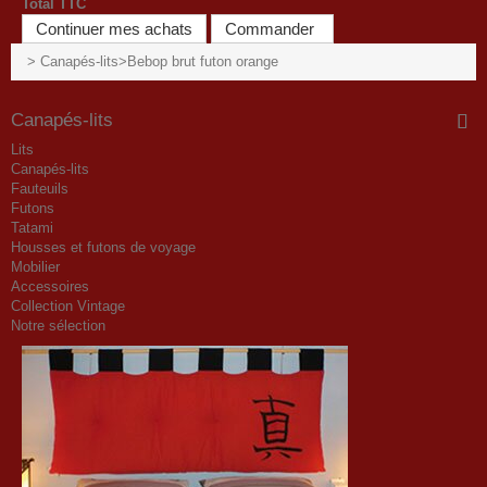
Total TTC
Continuer mes achats
Commander
>
Canapés-lits
>
Bebop brut futon orange
Canapés-lits
Lits
Canapés-lits
Fauteuils
Futons
Tatami
Housses et futons de voyage
Mobilier
Accessoires
Collection Vintage
Notre sélection