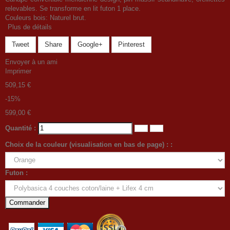
relevables. Se transforme en lit futon 1 place.
Couleurs bois: Naturel brut.
Plus de détails
Tweet
Share
Google+
Pinterest
Envoyer à un ami
Imprimer
509,15 €
-15%
599,00 €
Quantité :
Choix de la couleur (visualisation en bas de page) : :
Futon :
Commander