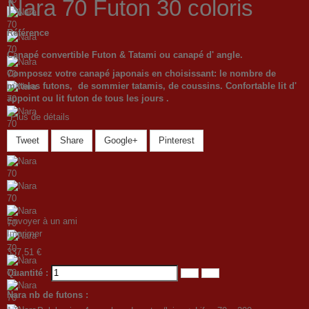
Nara 70 Futon 30 coloris
Référence
Canapé convertible Futon & Tatami ou canapé d' angle.
Composez votre canapé
japonais
en choisissant: le nombre de
matelas futons, de sommier tatamis, de coussins
. Confortable lit d'
appoint ou lit futon de tous les jours
.
Plus de détails
Tweet
Share
Google+
Pinterest
Envoyer à un ami
Imprimer
337,51 €
Quantité :
Nara nb de futons :