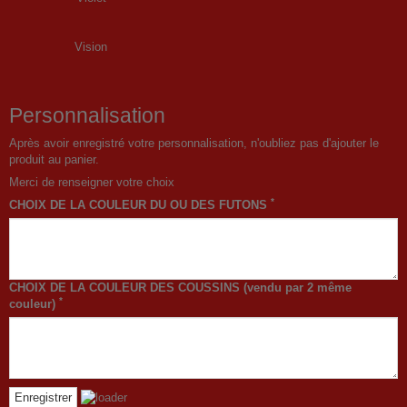
Vision
Personnalisation
Après avoir enregistré votre personnalisation, n'oubliez pas d'ajouter le
produit au panier.
Merci de renseigner votre choix
*
CHOIX DE LA COULEUR DU OU DES FUTONS
CHOIX DE LA COULEUR DES COUSSINS (vendu par 2 même
*
couleur)
Enregistrer