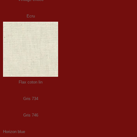
Ecru
Flax coton lin
Gris 734
Gris 746
Horizon blue