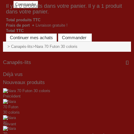
Commander
Il y a
0
produits dans votre panier.
Il y a 1 produit
dans votre panier.
Total produits TTC
Frais de port +
Livraison gratuite !
Total TTC
Continuer mes achats
Commander
>
Canapés-lits
>
Nara 70 Futon 30 coloris
Canapés-lits
Déjà vus
Nouveaux produits
Précédent
Suivant