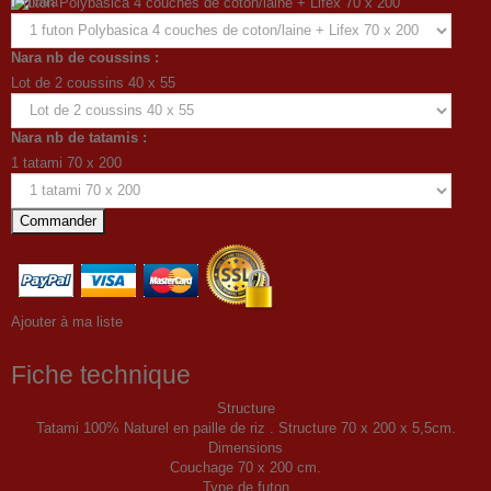
1 futon Polybasica 4 couches de coton/laine + Lifex 70 x 200
Nara nb de coussins :
Lot de 2 coussins 40 x 55
Nara nb de tatamis :
1 tatami 70 x 200
Commander
Ajouter à ma liste
Fiche technique
Structure
Tatami 100% Naturel en paille de riz . Structure 70 x 200 x 5,5cm.
Dimensions
Couchage 70 x 200 cm.
Type de futon