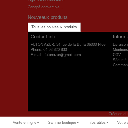
Canapé convertible...
Nouveaux produits
Tous les nouveaux produits
Contact info
Inform
FUTON AZUR, 34 rue de la Buffa 06000 Nice
Livraison
Phone:
04 93 820 830
Mentions
E-mail :
futonazur@gmail.com
CGV
Sécurité
Commande
Création d
Vente en ligne
Gamme boutique
Infos utiles
Votre