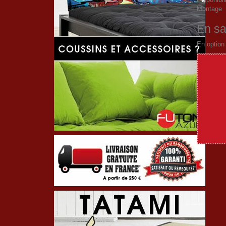
Montage
En sa
En option