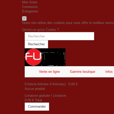
Mes listes
Connexion
Enregistrer
Notre site utilise des cookies pour vous offrir le meilleur serv
Qu'est-ce qu'un Cookie ?
Rechercher
Vente en ligne
Gamme boutique
Infos 
0
Article
Articles
0
Article(s)
- 0,00 €
Aucun produit
Livraison gratuite !
Livraison
0,00 €
Total
Commander