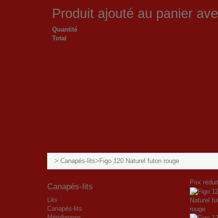
Produit ajouté au panier av
Quantité
Total
>
Canapés-lits
>
Figo 120 Naturel futon rouge
Prix réduit
Canapés-lits
Lits
Canapés-lits
Méridiennes