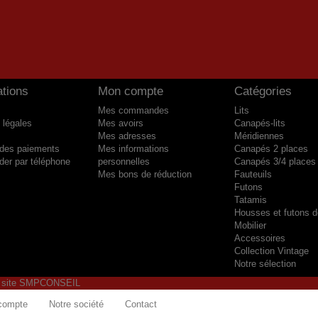
ations
Mon compte
Catégories
Mes commandes
Lits
 légales
Mes avoirs
Canapés-lits
Mes adresses
Méridiennes
 des paiements
Mes informations
Canapés 2 places
r par téléphone
personnelles
Canapés 3/4 places
Mes bons de réduction
Fauteuils
Futons
Tatamis
Housses et futons 
Mobilier
Accessoires
Collection Vintage
Notre sélection
u site SMPCONSEIL
 compte
Notre société
Contact