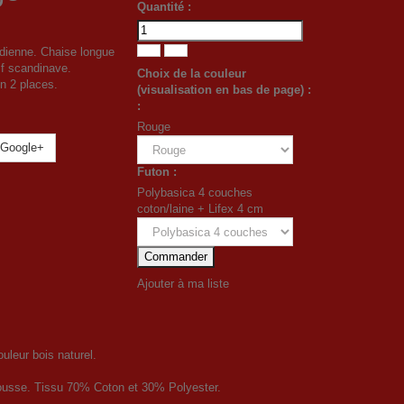
Quantité :
dienne. Chaise longue
if scandinave.
Choix de la couleur
on 2 places.
(visualisation en bas de page) :
:
Rouge
Google+
Futon :
Polybasica 4 couches
coton/laine + Lifex 4 cm
Commander
Ajouter à ma liste
uleur bois naturel.
mousse. Tissu 70% Coton et 30% Polyester.