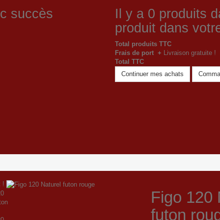
ec succès
Il y a
0
produits d
produit dans votre
Total produits TTC
Frais de port +
Livraison gratuite !
Total TTC
Continuer mes achats
Comma
 !
Figo 120 
futon rou