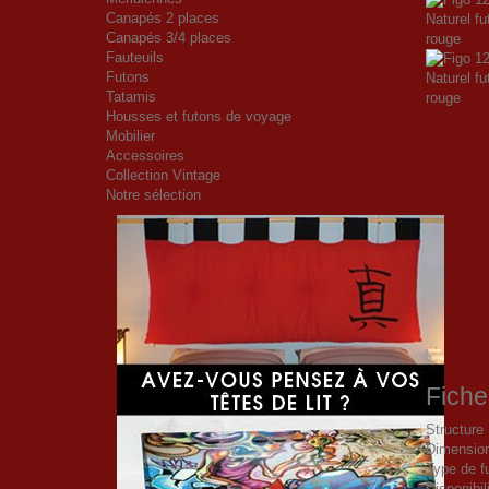
Canapés 2 places
Canapés 3/4 places
Fauteuils
Futons
Tatamis
Housses et futons de voyage
Mobilier
Accessoires
Collection Vintage
Notre sélection
Fiche
Structure
Dimensio
Type de f
Disponibil