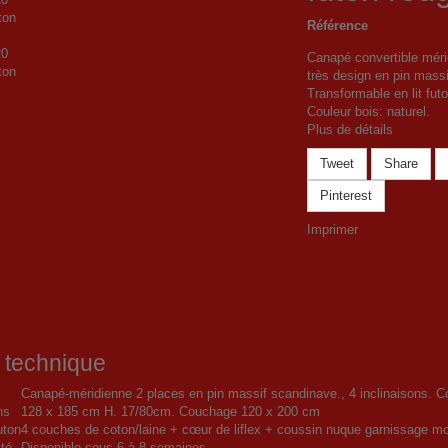
Référence
Canapé convertible méri
très design en pin mass
Transformable en lit fut
Couleur bois: naturel.
Plus de détails
Tweet
Share
Pinterest
Imprimer
 technique
Canapé-méridienne 2 places en pin massif scandinave., 4 inclinaisons. Co
ns
128 x 185 cm H. 17/80cm. Couchage 120 x 200 cm
uton
4 couches de coton/laine + cœur de liflex + coussin nuque garnissage 
ité
Disponible sous 6 à 8 semaines