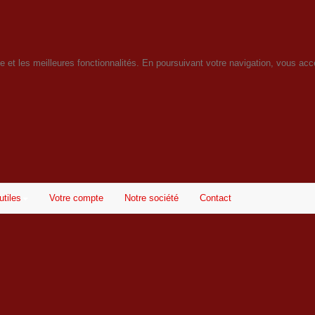
ice et les meilleures fonctionnalités. En poursuivant votre navigation, vous acce
utiles
Votre compte
Notre société
Contact