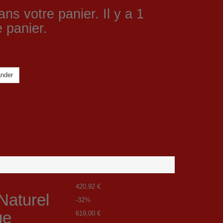
ans votre panier.
Il y a 1
 panier.
nder
420,92 €
Naturel
-32%
ge
619,00 €