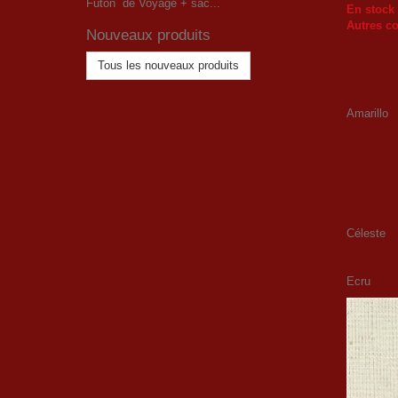
Futon de Voyage + sac...
En stock :
Autres co
Nouveaux produits
Tous les nouveaux produits
Amarillo
Céleste
Ecru