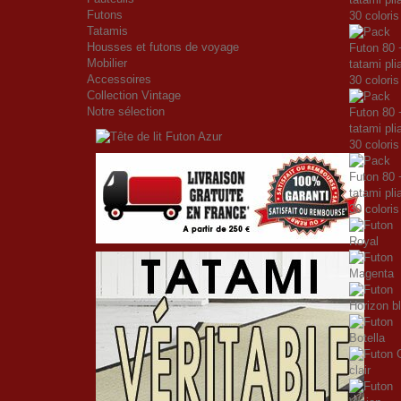
Futons
Tatamis
Housses et futons de voyage
Mobilier
Accessoires
Collection Vintage
Notre sélection