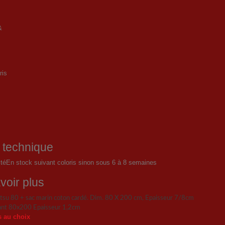
 technique
ité
En stock suivant coloris sinon sous 6 à 8 semaines
voir plus
atsu 80 + sac marin coton cardé. Dim. 80 X 200 cm, Epaisseur 7/8cm
iant 80x200
Epaisseur 1,2cm
s au choix