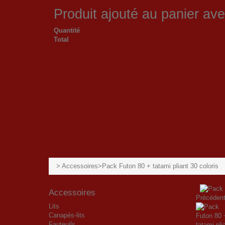
Produit ajouté au panier av
Quantité
Total
>
Accessoires
>
Pack Futon 80 + tatami pliant 30 coloris
Accessoires
Précéden
Lits
Canapés-lits
Fauteuils