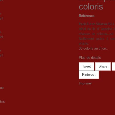
coloris
Référence
Pack Futon Shiatsu 80 + 
Idéal en lit d' appoint
séances de shiatsu....se
facilement grâce à so
pliable.
30 coloris au choix.
Plus de détails
Tweet
Share
Pinterest
Imprimer