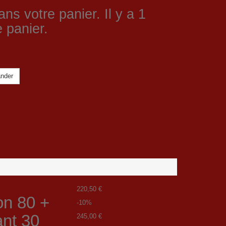
ans votre panier.
Il y a 1
 panier.
nder
220,50 €
on 80 +
-10%
ant 30
245,00 €