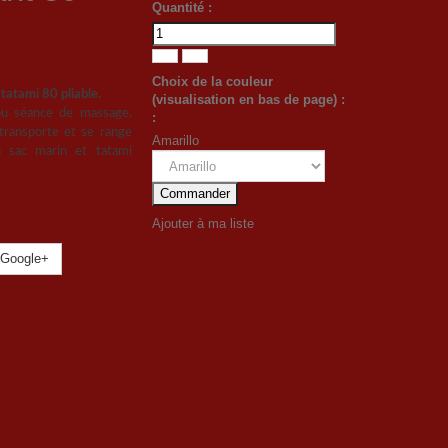
Quantité :
Choix de la couleur
tatami 80 pliable.
(visualisation en bas de page) :
 ou séance de massage,
:
 transporte et se range
Amarillo
n sac marin et tatami
Commander
Ajouter à ma liste
Google+