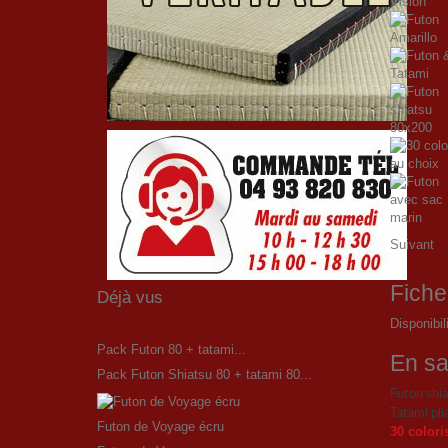
Suivant
Fiche
Déjà vus
Disponibil
Pack Futon 80 + tatami...
En sa
Pack Futon Shiatsu 80 + tatami 80...
Futon shi
Tatami pl
Futon de Voyage écru
30 colori