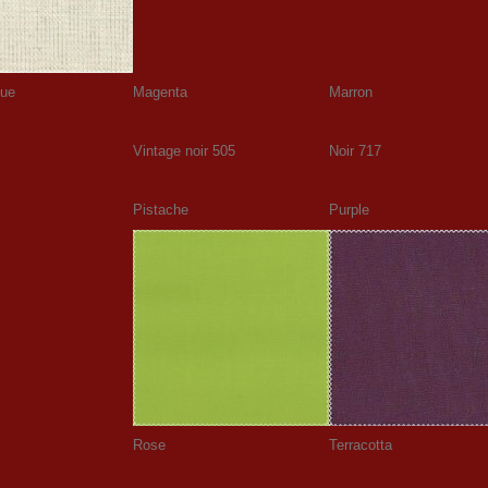
lue
Magenta
Marron
Vintage noir 505
Noir 717
Pistache
Purple
Rose
Terracotta