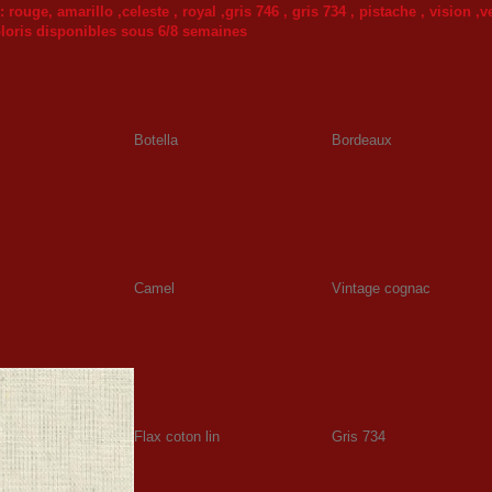
 rouge, amarillo ,celeste , royal ,gris 746 , gris 734 , pistache , vision ,
loris disponibles sous 6/8 semaines
Botella
Bordeaux
Camel
Vintage cognac
Flax coton lin
Gris 734