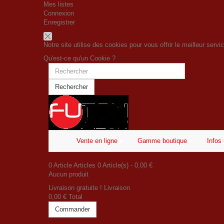
Mes listes
Connexion
Enregistrer
Notre site utilise des cookies pour vous offrir le meilleur serv
Qu'est-ce qu'un Cookie ?
Rechercher
Vente en ligne
Gamme boutique
Infos 
0
Article
Articles
0
Article(s)
- 0,00 €
Aucun produit
Livraison gratuite !
Livraison
0,00 €
Total
Commander