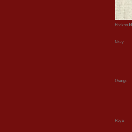
Horizon b
Navy
Orange
Royal