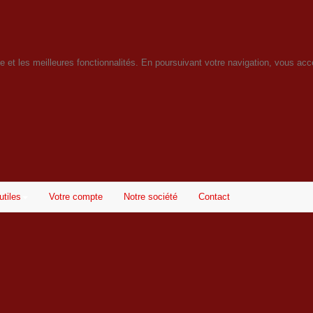
ice et les meilleures fonctionnalités. En poursuivant votre navigation, vous acce
utiles
Votre compte
Notre société
Contact