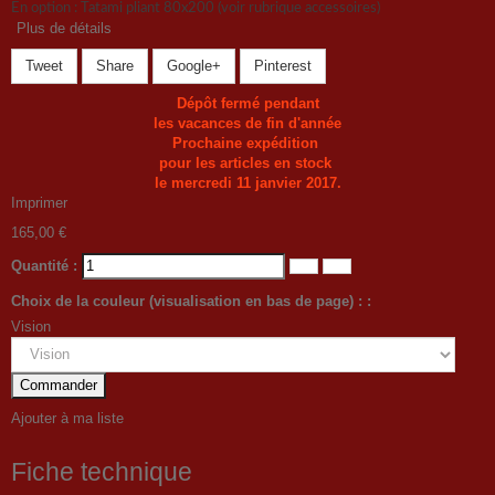
En option : Tatami pliant 80x200 (voir rubrique accessoires)
Plus de détails
Tweet
Share
Google+
Pinterest
Dépôt fermé pendant
les vacances de fin d'année
Prochaine expédition
pour les articles en stock
le mercredi 11 janvier 2017.
Imprimer
165,00 €
Quantité :
Choix de la couleur (visualisation en bas de page) : :
Vision
Commander
Ajouter à ma liste
Fiche technique