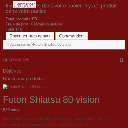
Commander
Il y a
0
produits dans votre panier.
Il y a 1 produit
dans votre panier.
Total produits TTC
Frais de port +
Livraison gratuite !
Total TTC
Continuer mes achats
Commander
>
Accessoires
>
Futon Shiatsu 80 vision
Accessoires
Déjà vus
Nouveaux produits
Futon Shiatsu 80 vision
Référence
Idéal en lit d' appoint ou séance de massage, séances de shiatsu....se
transporte et se range facilement grâce à son sac marin.