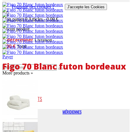
Politique des cookies ?
J'accepte les Cookies
0
Mon panier
0
Articles
-
0,00 €
Aucun produit
A déterminer
Livraison
0,00 €
Total
Payer
Figo 70 Blanc futon bordeaux
More products »
LITS
CANAPÉS-LITS
MÉRIDIENNES