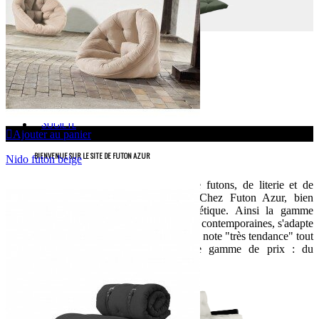
TATAMIS
MOBILIER
ACCESSOIRES
VIDÉOS
SOCIÉTÉ
Ajouter au panier
BIENVENUE SUR LE SITE DE FUTON AZUR
Nido futon beige
Spécialiste de la vente en ligne de futons, de literie et de
canapés convertibles depuis 1999.Chez Futon Azur, bien
dormir est aussi synonyme d’esthétique. Ainsi la gamme
Futon Azur, avec ses lignes sobres et contemporaines, s'adapte
à tous les intérieurs et leur ajoute une note "très tendance" tout
en respectant votre budget. Large gamme de prix : du
discount au haut de gamme