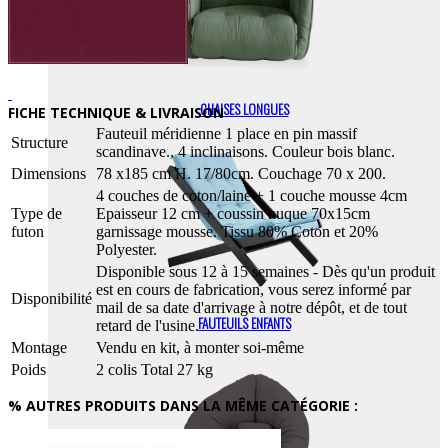
CHAISES LONGUES
FICHE TECHNIQUE & LIVRAISON
Fauteuil méridienne 1 place en pin massif
Structure
scandinave., 4 inclinaisons. Couleur bois blanc.
Dimensions
78 x185 cm H. 17/80cm. Couchage 70 x 200.
4 couches de coton/laine + 1 couche mousse 4cm
Type de
Epaisseur 12 cm + coussin nuque 70x15cm
futon
garnissage mousse. Tissu 80% Coton et 20%
Polyester.
Disponible sous 12 à 15 semaines - Dès qu'un produit
est en cours de fabrication, vous serez informé par
Disponibilité
mail de sa date d'arrivage à notre dépôt, et de tout
FAUTEUILS ENFANTS
retard de l'usine.
Montage
Vendu en kit, à monter soi-même
Poids
2 colis Total 27 kg
% AUTRES PRODUITS DANS LA MÊME CATÉGORIE :