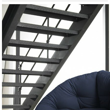
Politique des cookies ?
J'accepte les Cookies
0
Mon panier
0
Articles
-
0,00 €
Aucun produit
A déterminer
Livraison
0,00 €
Total
Payer
More products »
LITS
CANAPÉS-LITS
MÉRIDIENNES