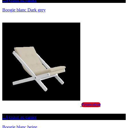
Boogie blanc Dark grey
Promotion
Ajouter au panier
Boogie blanc beige