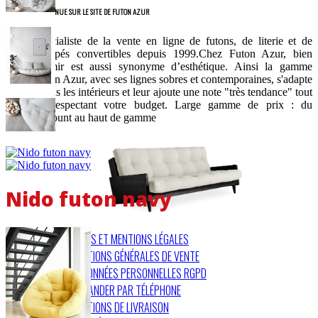
BIENVENUE SUR LE SITE DE FUTON AZUR
Spécialiste de la vente en ligne de futons, de literie et de
canapés convertibles depuis 1999.Chez Futon Azur, bien
dormir est aussi synonyme d’esthétique. Ainsi la gamme
Futon Azur, avec ses lignes sobres et contemporaines, s'adapte
à tous les intérieurs et leur ajoute une note "très tendance" tout
en respectant votre budget. Large gamme de prix : du
discount au haut de gamme
Nido futon navy
COOKIES ET MENTIONS LÉGALES
CONDITIONS GÉNÉRALES DE VENTE
VOS DONNÉES PERSONNELLES RGPD
COMMANDER PAR TÉLÉPHONE
CONDITIONS DE LIVRAISON