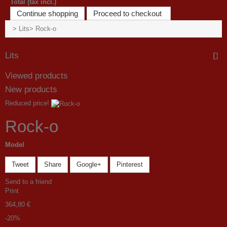
Total (tax incl.)
Continue shopping
Proceed to checkout
>
Lits
>
Rock-o
Lits
Viewed products
New products
Reduced price!
Rock-o
Model
Tweet
Share
Google+
Pinterest
Send to a friend
Print
364,80 €
-20%