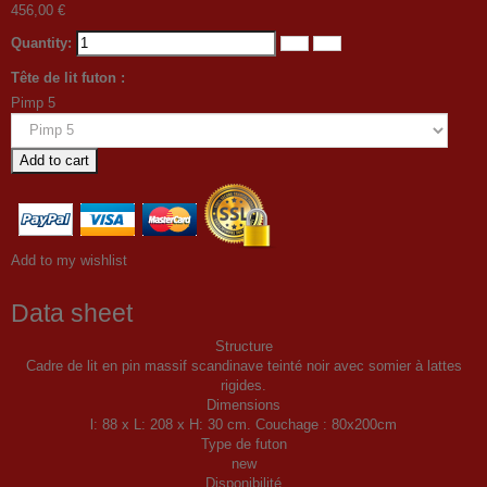
456,00 €
Quantity:
Tête de lit futon :
Pimp 5
Add to cart
Add to my wishlist
Data sheet
Structure
Cadre de lit en pin massif scandinave teinté noir avec somier à lattes
rigides.
Dimensions
l: 88 x L: 208 x H: 30 cm. Couchage : 80x200cm
Type de futon
new
Disponibilité