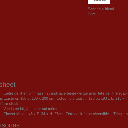
Send to a friend
Print
sheet
Cadre de lit en pin massif scandinave teinté wengé avec tête de lit relevable
ns
Existe en 160 et 180 x 200 cm. Cotes hors tout : l. 173 ou 193 x L. 213 x 
ité
En stock
Vendu en kit, à monter soi-même
Chevet Mojo l. 45 x P. 34 x H. 27cm. Tête de lit futon réversible + Tringl
sories