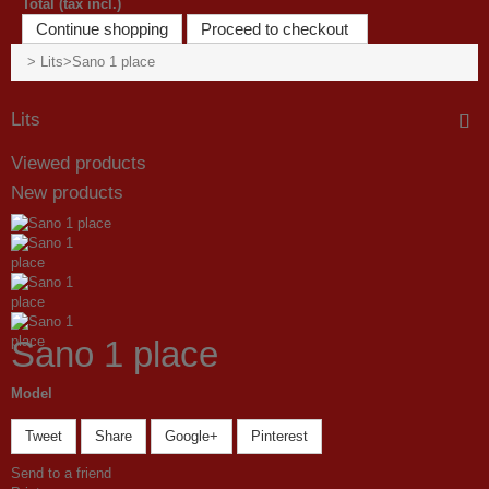
Total (tax incl.)
Continue shopping
Proceed to checkout
>
Lits
>
Sano 1 place
Lits
Viewed products
New products
Sano 1 place
Model
Tweet
Share
Google+
Pinterest
Send to a friend