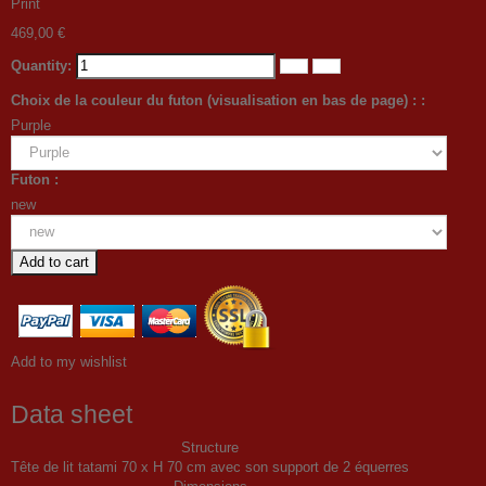
Print
469,00 €
Quantity:
Choix de la couleur du futon (visualisation en bas de page) : :
Purple
Futon :
new
Add to cart
Add to my wishlist
Data sheet
Structure
Tête de lit tatami 70 x H 70 cm avec son support de 2 équerres