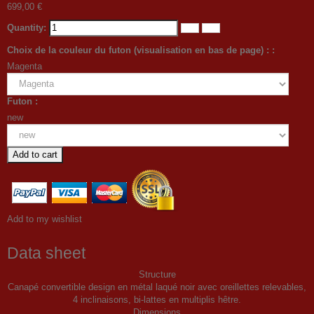
699,00 €
Quantity:
Choix de la couleur du futon (visualisation en bas de page) : :
Magenta
Futon :
new
Add to cart
Add to my wishlist
Data sheet
Structure
Canapé convertible design en métal laqué noir avec oreillettes relevables,
4 inclinaisons, bi-lattes en multiplis hêtre.
Dimensions