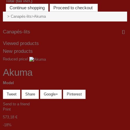
Total (tax incl.)
Continue shopping
Proceed to checkout
>
Canapés-lits
>
Akuma
Canapés-lits
Viewed products
New products
Reduced price!
Akuma
Model
Tweet
Share
Google+
Pinterest
Send to a friend
Print
573,18 €
-18%