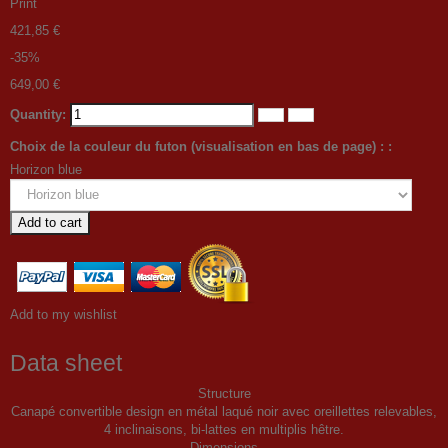
Print
421,85 €
-35%
649,00 €
Quantity:
Choix de la couleur du futon (visualisation en bas de page) : :
Horizon blue
Add to cart
Add to my wishlist
Data sheet
Structure
Canapé convertible design en métal laqué noir avec oreillettes relevables,
4 inclinaisons, bi-lattes en multiplis hêtre.
Dimensions