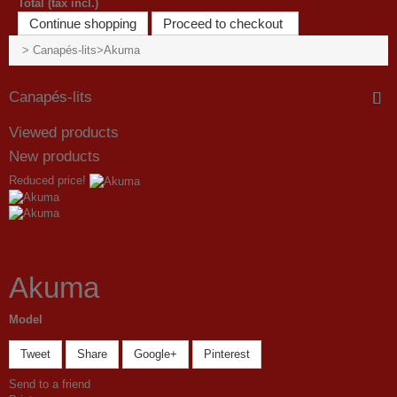
Total (tax incl.)
Continue shopping
Proceed to checkout
>
Canapés-lits
>
Akuma
Canapés-lits
Viewed products
New products
Reduced price!
Akuma
Model
Tweet
Share
Google+
Pinterest
Send to a friend