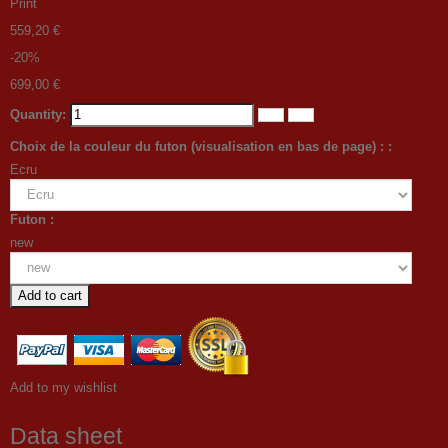
Print
559,20 €
-20%
699,00 €
Quantity:
Choix de la couleur du futon (visualisation en bas de page) : :
Ecru
Futon :
new
Add to cart
Add to my wishlist
Data sheet