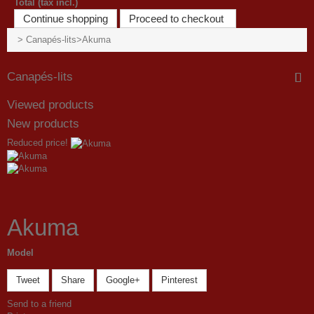
Total (tax incl.)
Continue shopping
Proceed to checkout
>
Canapés-lits
>
Akuma
Canapés-lits
Viewed products
New products
Reduced price!
Akuma
Model
Tweet
Share
Google+
Pinterest
Send to a friend