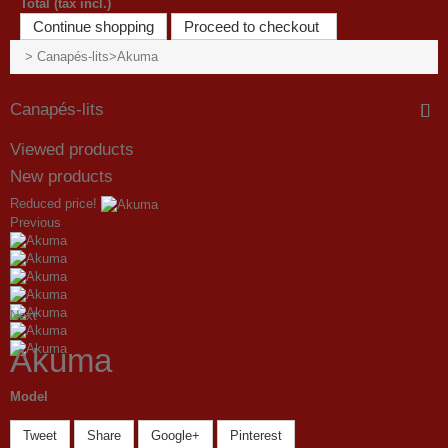
Total (tax incl.)
Continue shopping
Proceed to checkout
>
Canapés-lits
>
Akuma
Canapés-lits
Viewed products
New products
Reduced price!
Previous
Next
Akuma
Model
Tweet
Share
Google+
Pinterest