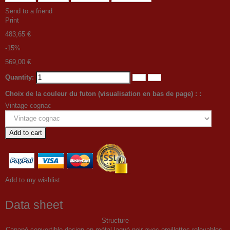
Send to a friend
Print
483,65 €
-15%
569,00 €
Quantity:
Choix de la couleur du futon (visualisation en bas de page) : :
Vintage cognac
Add to cart
Add to my wishlist
Data sheet
Structure
Canapé convertible design en métal laqué noir avec oreillettes relevables,