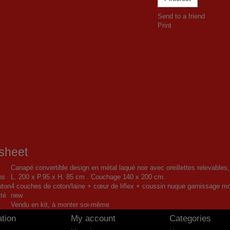
Send to a friend
Print
sheet
Canapé convertible design en métal laqué noir avec oreillettes relevables, 4
ns
L. 200 x P.95 x H. 85 cm . Couchage 140 x 200 cm.
uton
4 couches de coton/laine + cœur de liflex + coussin nuque garnissage m
ité
new
Vendu en kit, à monter soi-même
tion
My account
Categories