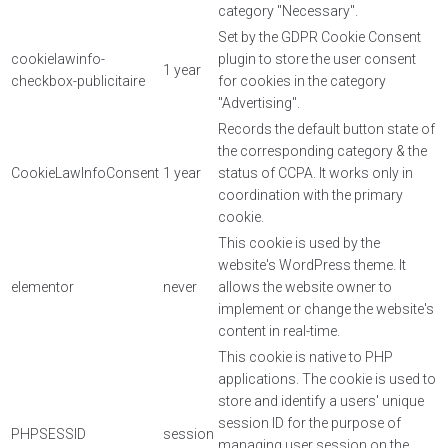
category "Necessary".
Set by the GDPR Cookie Consent
cookielawinfo-
plugin to store the user consent
1 year
checkbox-publicitaire
for cookies in the category
"Advertising".
Records the default button state of
the corresponding category & the
CookieLawInfoConsent
1 year
status of CCPA. It works only in
coordination with the primary
cookie.
This cookie is used by the
website's WordPress theme. It
elementor
never
allows the website owner to
implement or change the website's
content in real-time.
This cookie is native to PHP
applications. The cookie is used to
store and identify a users' unique
session ID for the purpose of
PHPSESSID
session
managing user session on the