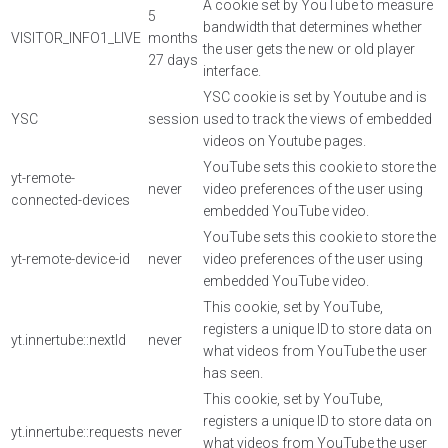
A cookie set by YouTube to measure
5
bandwidth that determines whether
VISITOR_INFO1_LIVE
months
the user gets the new or old player
27 days
interface.
YSC cookie is set by Youtube and is
YSC
session
used to track the views of embedded
videos on Youtube pages.
YouTube sets this cookie to store the
yt-remote-
never
video preferences of the user using
connected-devices
embedded YouTube video.
YouTube sets this cookie to store the
yt-remote-device-id
never
video preferences of the user using
embedded YouTube video.
This cookie, set by YouTube,
registers a unique ID to store data on
yt.innertube::nextId
never
what videos from YouTube the user
has seen.
This cookie, set by YouTube,
registers a unique ID to store data on
yt.innertube::requests
never
what videos from YouTube the user