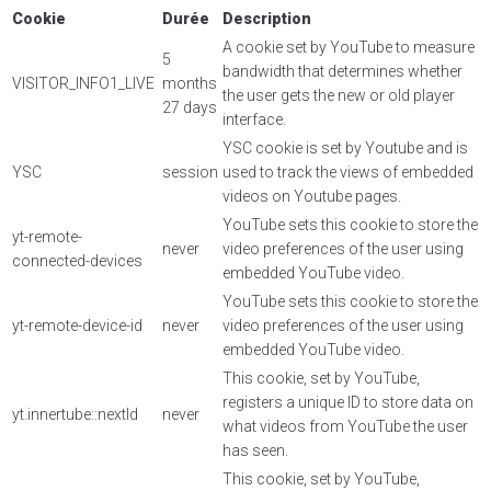
Cookie
Durée
Description
A cookie set by YouTube to measure
5
bandwidth that determines whether
VISITOR_INFO1_LIVE
months
the user gets the new or old player
27 days
interface.
YSC cookie is set by Youtube and is
YSC
session
used to track the views of embedded
videos on Youtube pages.
YouTube sets this cookie to store the
yt-remote-
never
video preferences of the user using
connected-devices
embedded YouTube video.
YouTube sets this cookie to store the
yt-remote-device-id
never
video preferences of the user using
embedded YouTube video.
This cookie, set by YouTube,
registers a unique ID to store data on
yt.innertube::nextId
never
what videos from YouTube the user
has seen.
This cookie, set by YouTube,