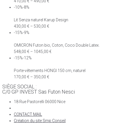
410,00
€
–
490,00
€
-10%-8%
Lit Senza naturel Karup Design
430,00
€
–
530,00
€
-15%-9%
OMICRON Futon bio, Coton, Coco Double Latex.
548,00
€
–
1045,00
€
-15%-12%
Porte-vêtements HONGI 150 cm, naturel
170,00
€
–
350,00
€
SIÈGE SOCIAL :
C/0 GP INVEST Sas Futon Nesci
18 Rue Pastorelli 06000 Nice
CONTACT MAIL
Création du site Smp Conseil