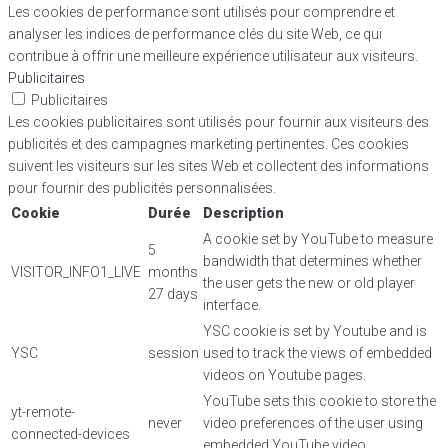
Les cookies de performance sont utilisés pour comprendre et
analyser les indices de performance clés du site Web, ce qui
contribue à offrir une meilleure expérience utilisateur aux visiteurs.
Publicitaires
Publicitaires
Les cookies publicitaires sont utilisés pour fournir aux visiteurs des
publicités et des campagnes marketing pertinentes. Ces cookies
suivent les visiteurs sur les sites Web et collectent des informations
pour fournir des publicités personnalisées.
Cookie
Durée
Description
A cookie set by YouTube to measure
5
bandwidth that determines whether
VISITOR_INFO1_LIVE
months
the user gets the new or old player
27 days
interface.
YSC cookie is set by Youtube and is
YSC
session
used to track the views of embedded
videos on Youtube pages.
YouTube sets this cookie to store the
yt-remote-
never
video preferences of the user using
connected-devices
embedded YouTube video.