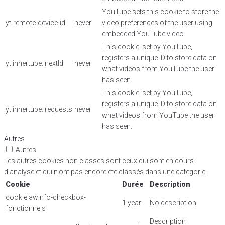
YouTube sets this cookie to store the
yt-remote-device-id
never
video preferences of the user using
embedded YouTube video.
This cookie, set by YouTube,
registers a unique ID to store data on
yt.innertube::nextId
never
what videos from YouTube the user
has seen.
This cookie, set by YouTube,
registers a unique ID to store data on
yt.innertube::requests
never
what videos from YouTube the user
has seen.
Autres
Autres
Les autres cookies non classés sont ceux qui sont en cours
d'analyse et qui n'ont pas encore été classés dans une catégorie.
Cookie
Durée
Description
cookielawinfo-checkbox-
1 year
No description
fonctionnels
Description