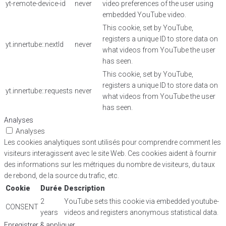
yt-remote-device-id
never
video preferences of the user using
embedded YouTube video.
This cookie, set by YouTube,
registers a unique ID to store data on
yt.innertube::nextId
never
what videos from YouTube the user
has seen.
This cookie, set by YouTube,
registers a unique ID to store data on
yt.innertube::requests
never
what videos from YouTube the user
has seen.
Analyses
Analyses
Les cookies analytiques sont utilisés pour comprendre comment les
visiteurs interagissent avec le site Web. Ces cookies aident à fournir
des informations sur les métriques du nombre de visiteurs, du taux
de rebond, de la source du trafic, etc.
Cookie
Durée
Description
2
YouTube sets this cookie via embedded youtube-
CONSENT
years
videos and registers anonymous statistical data.
Enregistrer & appliquer