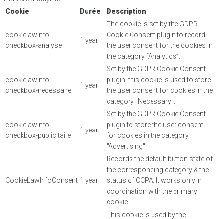
Cookie
Durée
Description
The cookie is set by the GDPR
cookielawinfo-
Cookie Consent plugin to record
1 year
checkbox-analyse
the user consent for the cookies in
the category “Analytics”.
Set by the GDPR Cookie Consent
cookielawinfo-
plugin, this cookie is used to store
1 year
checkbox-necessaire
the user consent for cookies in the
category "Necessary".
Set by the GDPR Cookie Consent
cookielawinfo-
plugin to store the user consent
1 year
checkbox-publicitaire
for cookies in the category
"Advertising".
Records the default button state of
the corresponding category & the
CookieLawInfoConsent
1 year
status of CCPA. It works only in
coordination with the primary
cookie.
This cookie is used by the