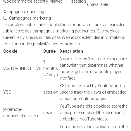
woocommerce_recently_viewed
session
unavailable.
Campagnes marketing
Campagnes marketing
Les cookies publicitaires sont utilisés pour fournir aux visiteurs des
publicités et des campagnes marketing pertinentes. Ces cookies
suivent les visiteurs sur les sites Web et collectent des informations
pour fournir des publicités personnalisées.
Cookie
Durée
Description
A cookie set by YouTube to measure
5
bandwidth that determines whether
VISITOR_INFO1_LIVE
months
the user gets the new or old player
27 days
interface.
YSC cookie is set by Youtube and is
YSC
session
used to track the views of embedded
videos on Youtube pages.
YouTube sets this cookie to store the
yt-remote-
never
video preferences of the user using
connected-devices
embedded YouTube video.
YouTube sets this cookie to store the