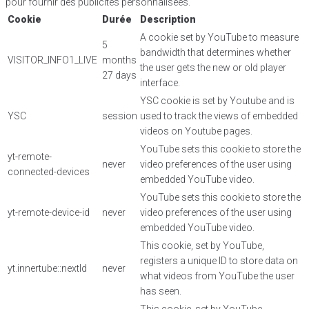
pour fournir des publicités personnalisées.
Cookie
Durée
Description
A cookie set by YouTube to measure
5
bandwidth that determines whether
VISITOR_INFO1_LIVE
months
the user gets the new or old player
27 days
interface.
YSC cookie is set by Youtube and is
YSC
session
used to track the views of embedded
videos on Youtube pages.
YouTube sets this cookie to store the
yt-remote-
never
video preferences of the user using
connected-devices
embedded YouTube video.
YouTube sets this cookie to store the
yt-remote-device-id
never
video preferences of the user using
embedded YouTube video.
This cookie, set by YouTube,
registers a unique ID to store data on
yt.innertube::nextId
never
what videos from YouTube the user
has seen.
This cookie, set by YouTube,