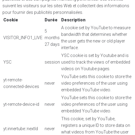
suivent les visiteurs sur les sites Web et collectent des informations
pour fournir des publicités personnalisées.
Cookie
Durée
Description
A cookie set by YouTube to measure
5
bandwidth that determines whether
VISITOR_INFO1_LIVE
months
the user gets the new or old player
27 days
interface.
YSC cookie is set by Youtube and is
YSC
session
used to track the views of embedded
videos on Youtube pages.
YouTube sets this cookie to store the
yt-remote-
never
video preferences of the user using
connected-devices
embedded YouTube video.
YouTube sets this cookie to store the
yt-remote-device-id
never
video preferences of the user using
embedded YouTube video.
This cookie, set by YouTube,
registers a unique ID to store data on
yt.innertube::nextId
never
what videos from YouTube the user