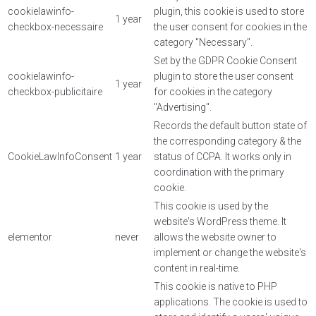
cookielawinfo-
plugin, this cookie is used to store
1 year
checkbox-necessaire
the user consent for cookies in the
category "Necessary".
Set by the GDPR Cookie Consent
cookielawinfo-
plugin to store the user consent
1 year
checkbox-publicitaire
for cookies in the category
"Advertising".
Records the default button state of
the corresponding category & the
CookieLawInfoConsent
1 year
status of CCPA. It works only in
coordination with the primary
cookie.
This cookie is used by the
website's WordPress theme. It
elementor
never
allows the website owner to
implement or change the website's
content in real-time.
This cookie is native to PHP
applications. The cookie is used to