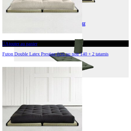
FUTONS DE VOYAGE
Ajouter au panier
Futon Double Latex Prestige écru ou noir 140 + 2 tatamis
TATAMIS
MOBILIER
ACCESSOIRES
VIDÉOS
INSTRUCTIONS DE MONTAGE
SOCIÉTÉ