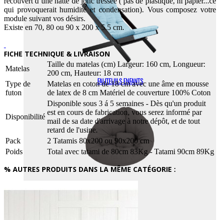
recouvert d’une natte de jonc tressée ( pas de plastique, ni papier...ce
qui provoquerait humidité et condensation). Vous composez votre
module suivant vos désirs.
Existe en 70, 80 ou 90 x 200 x 5.5 cm.
FICHE TECHNIQUE & LIVRAISON
Taille du matelas (cm) Largeur: 160 cm, Longueur:
Matelas
200 cm, Hauteur: 18 cm
FAUTEUILS ENFANTS
Type de
Matelas en coton de 18 cm avec une âme en mousse
futon
de latex de 8 cm Matériel de couverture 100% Coton
Disponible sous 3 á 5 semaines - Dès qu'un produit
est en cours de fabrication, vous serez informé par
Disponibilité
mail de sa date d'arrivage à notre dépôt, et de tout
retard de l'usine.
Pack
2 Tatamis 80x200 ou 90x200 cm
Poids
Total avec tatami de 80cm 83Kg - Tatami 90cm 89Kg
% AUTRES PRODUITS DANS LA MÊME CATÉGORIE :
POUFS