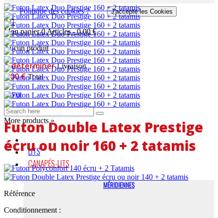
Politique des cookies ?
J'accepte les Cookies
0
Mon panier
0
Articles
-
0,00 €
Aucun produit
A déterminer
Livraison
0,00 €
Total
Payer
More products »
Futon Double Latex Prestige
écru ou noir 160 + 2 tatamis
LITS
CANAPÉS-LITS
MÉRIDIENNES
Référence
Conditionnement :