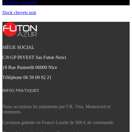
Ajouter au panier
Dock chevets noir
SIÈGE SOCIAL
C/0 GP INVEST Sas Futon Nesci
18 Rue Pastorelli 06000 Nice
Téléphone
06 59 09 92 21‬
INFOS PRATIQUES
Nous acceptons les paiements par CB, Visa, Mastercard et
virements.
Livraison gratuite en France à partir de 600 € de commande.