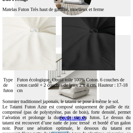
Matelas Futon Très haut de gamme, moelleux et ferme
FAUTEUILS
FAUTEUILS
.
Type
Futon écologique. Coutil toile 100% Coton. 6 couches de
de
coton cardé + 2 couches de latex 2 x 4 cm. Hauteur : 17-18
futon
cm
Sommier traditionnel japonais, le tatami se pose à même le sol.
Le Tatami Futon Azur est composé uniquement de paille de riz
compressé (pas de polystyrène, pas de bois), forte densité, permet
l’aération et prolonge la durée de vie du futon. Le dessus du
CHAISES LONGUES
tatami est recouvert d’une natte de jonc tressé et bordé d’un galon
noir. Pour une aération optimale, le dessous du tatami est