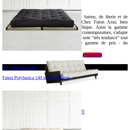
BIENVENUE SUR LE SITE DE FUTON AZUR
Spécialiste de la vente en ligne de futons, de literie et de
canapés convertibles depuis 1999.Chez Futon Azur, bien
dormir est aussi synonyme d’esthétique. Ainsi la gamme
Futon Azur, avec ses lignes sobres et contemporaines, s'adapte
à tous les intérieurs et leur ajoute une note "très tendance" tout
en respectant votre budget. Large gamme de prix : du
discount au haut de gamme
Promotion
Ajouter au panier
Futon Polybasica 140 noir + Tatamis
COOKIES ET MENTIONS LÉGALES
CONDITIONS GÉNÉRALES DE VENTE
VOS DONNÉES PERSONNELLES RGPD
COMMANDER PAR TÉLÉPHONE
CONDITIONS DE LIVRAISON