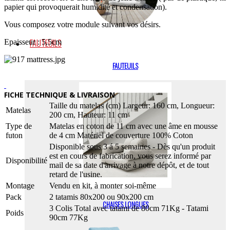
papier qui provoquerait humidité et condensation).
Vous composez votre module suivant vos désirs.
FAUTEUILS
Epaisseur : 5,5cm
FAUTEUILS
FICHE TECHNIQUE & LIVRAISON
Taille du matelas (cm) Largeur: 160 cm, Longueur:
Matelas
200 cm, Hauteur: 11 cm
Type de
Matelas en coton de 11 cm avec une âme en mousse
futon
de 4 cm Matériel de couverture 100% Coton
Disponible sous 3 á 5 semaines - Dès qu'un produit
est en cours de fabrication, vous serez informé par
Disponibilité
mail de sa date d'arrivage à notre dépôt, et de tout
retard de l'usine.
Montage
Vendu en kit, à monter soi-même
Pack
2 tatamis 80x200 ou 90x200 cm
CHAISES LONGUES
3 Colis Total avec tatami de 80cm 71Kg - Tatami
Poids
90cm 77Kg