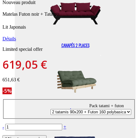
Nouveau produit
Matelas Futon noir + Tatamis
Lit Japonais
Détails
CANAPÉS 2 PLACES
Limited special offer
619,05 €
651,63 €
-5%
Pack tatami + futon
CANAPÉS 3/4 PLACES
-
+