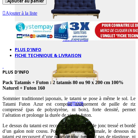
Ajouter au panier
Ajouter à la liste
VELOURS COTELÉ
PLUS D'INFO
FICHE TECHNIQUE & LIVRAISON
PLUS D'INFO
Pack Tatamis + Futon : 2 tatamis 80 ou 90 x 200 cm 100%
Naturel + Futon 160
Sommier traditionnel japonais, le tatami se pose à même le sol. Le
OUTDOOR
Tatami Futon Azur est composé uniquement de paille de riz
compressé (pas de polystyrène, ni bois), forte densité, permet
l’aération et prolonge la durée de vie du futon.
Le dessus du tatami est recouvert d’une natte de jonc tressé et bordé
d’un galon noir cousu. Pour une aération optimale, le dessous du
tatami est recouvert d’une natte de jonc tressée ( pas de plastique, ni