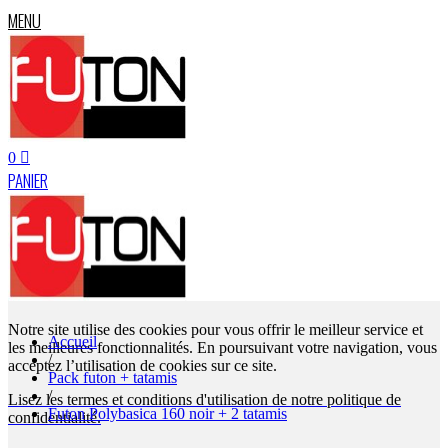
MENU
0
PANIER
Notre site utilise des cookies pour vous offrir le meilleur service et
Accueil
les meilleures fonctionnalités. En poursuivant votre navigation, vous
/
acceptez l’utilisation de cookies sur ce site.
Pack futon + tatamis
/
Lisez les termes et conditions d'utilisation de notre politique de
Futon Polybasica 160 noir + 2 tatamis
confidentialité.