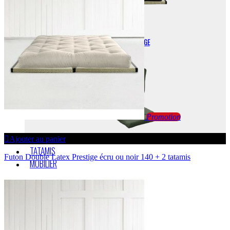
FUTONS DE VOYAGE
Promotion
Ajouter au panier
TATAMIS
Futon Double Latex Prestige écru ou noir 140 + 2 tatamis
MOBILIER
ACCESSOIRES
VIDÉOS
INSTRUCTIONS DE MONTAGE
SOCIÉTÉ