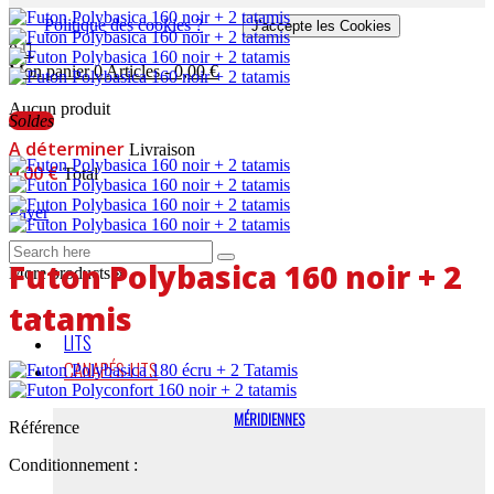
Politique des cookies ?
J'accepte les Cookies
0
Mon panier
0
Articles
-
0,00 €
Aucun produit
Soldes
A déterminer
Livraison
0,00 €
Total
Payer
Futon Polybasica 160 noir + 2
More products »
tatamis
LITS
CANAPÉS-LITS
MÉRIDIENNES
Référence
Conditionnement :