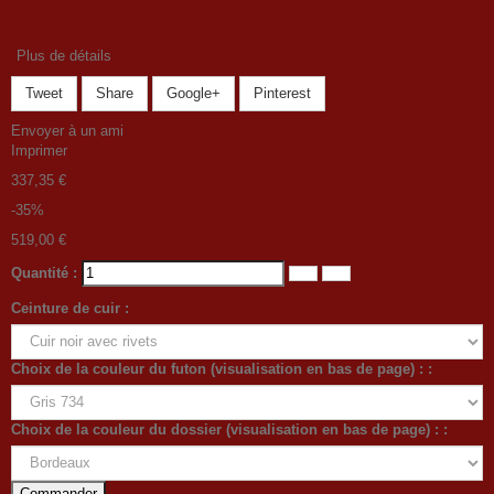
Plus de détails
Tweet
Share
Google+
Pinterest
Envoyer à un ami
Imprimer
337,35 €
-35%
519,00 €
Quantité :
Ceinture de cuir :
Choix de la couleur du futon (visualisation en bas de page) : :
Choix de la couleur du dossier (visualisation en bas de page) : :
Commander