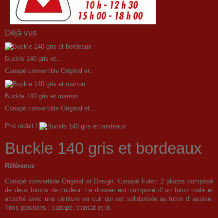
Déjà vus
Buckle 140 gris et...
Canapé convertible Original et...
Buckle 140 gris et marron
Canapé convertible Original et...
Prix réduit !
Buckle 140 gris et bordeaux
Référence
Canapé convertible Original et Design. Canapé Futon 2 places composé
de deux futons de couleur. Le dossier est composé d' un futon roulé et
attaché avec une ceinture en cuir qui est solidarisée au futon d' assise.
Trois positions : canapé, transat et lit.