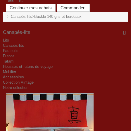
Total TTC
Continuer mes achats
Commander
>
Canapés-lits
>
Buckle 140 gris et bordeaux
Canapés-lits
Lits
Canapés-lits
Fauteuils
Futons
Tatami
Housses et futons de voyage
Mobilier
Accessoires
Collection Vintage
Notre sélection