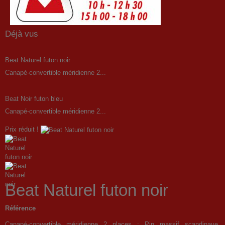
Déjà vus
Beat Naturel futon noir
Canapé-convertible méridienne 2...
Beat Noir futon bleu
Canapé-convertible méridienne 2...
Prix réduit !
Beat Naturel futon noir
Référence
Canapé-convertible méridienne 2 places : Pin massif scandinave,