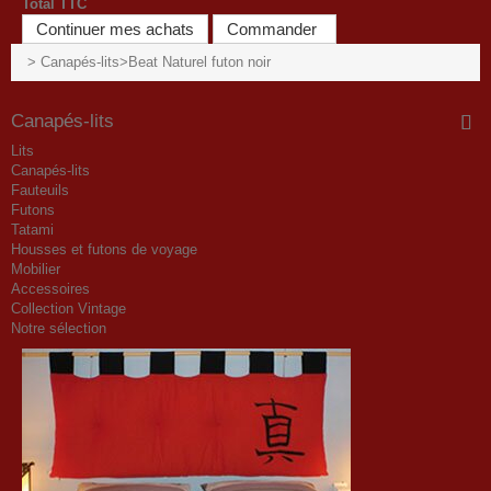
Total TTC
Continuer mes achats
Commander
>
Canapés-lits
>
Beat Naturel futon noir
Canapés-lits
Lits
Canapés-lits
Fauteuils
Futons
Tatami
Housses et futons de voyage
Mobilier
Accessoires
Collection Vintage
Notre sélection