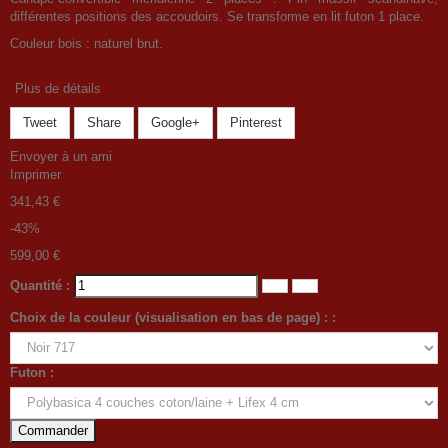
différentes positions des accoudoirs.
Se transforme en lit futon 1 place.
Couleur bois : naturel brut.
Plus de détails
Tweet
Share
Google+
Pinterest
Envoyer à un ami
Imprimer
341,43 €
-43%
599,00 €
Quantité :
Choix de la couleur (visualisation en bas de page) : :
Futon :
Commander