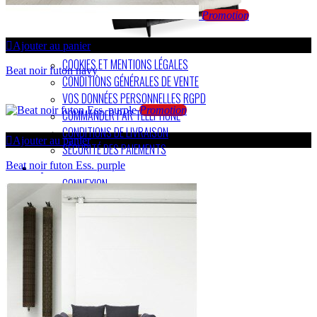
Promotion
Ajouter au panier
COOKIES ET MENTIONS LÉGALES
Beat noir futon navy
CONDITIONS GÉNÉRALES DE VENTE
VOS DONNÉES PERSONNELLES RGPD
Promotion
COMMANDER PAR TÉLÉPHONE
CONDITIONS DE LIVRAISON
Ajouter au panier
SÉCURITÉ DES PAIEMENTS
Beat noir futon Ess. purple
CONNEXION
DÉCONNEXION