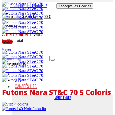
Politique des cookies ?
J'accepte les Cookies
0
Mon panier
0
Articles
-
0,00 €
Aucun produit
A déterminer
Livraison
0,00 €
Total
Soldes
Payer
More products »
LITS
CANAPÉS-LITS
Futons Nara ST&C 70 5 Coloris
MÉRIDIENNES