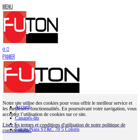
MENU
0
PANIER
Notre site utilise des cookies pour vous offrir le meilleur service et
Accueil
les meilleures fonctionnalités. En poursuivant votre navigation, vous
/
acceptez l’utilisation de cookies sur ce site.
Canapés-lits
/
Lisez les termes et conditions d'utilisation de notre politique de
Futons Nara ST&C 70 5 Coloris
confidentialité.