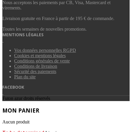
Nous acceptons les paiements par CB, Visa, Mastercard et
virements.
Livraison gratuite en France à partir de 195 € de commande.
Toutes les semaines de nouvelles promotions.
MENTIONS LÉGALES
Vos données personnelles RGPD
Cookies et mentions légales
Conditions générales de vente
Conditions de livraison
Sécurité des paiements
Plan du site
FACEBOOK
Futon azur droits réservés
MON PANIER
Aucun produit