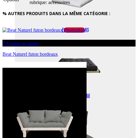
rubrique: accessoires
% AUTRES PRODUITS DANS LA MÊME CATÉGORIE :
FUTONS + TATAMIS
Promotion
Ajouter au panier
Beat Naturel futon bordeaux
FUTONS DE VOYAGE