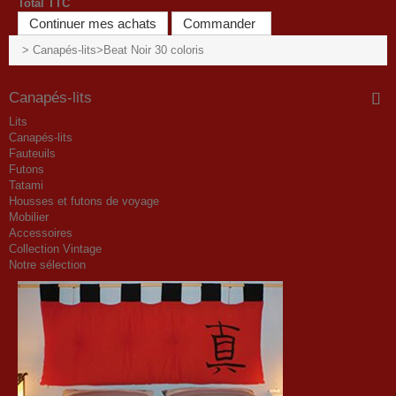
Total TTC
Continuer mes achats
Commander
>
Canapés-lits
>
Beat Noir 30 coloris
Canapés-lits
Lits
Canapés-lits
Fauteuils
Futons
Tatami
Housses et futons de voyage
Mobilier
Accessoires
Collection Vintage
Notre sélection