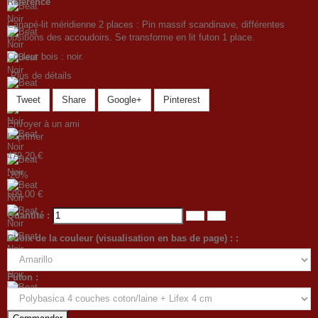
Référence
Canapé-lit méridienne 2 places : Pin massif scandinave, différentes
positions des accoudoirs. Se transforme en lit futon 1 place.
Couleur bois : noir.
Plus de détails
Tweet
Share
Google+
Pinterest
Envoyer à un ami
Imprimer
479,20 €
-20%
599,00 €
Quantité :
Choix de la couleur (visualisation en bas de page) : :
Futon :