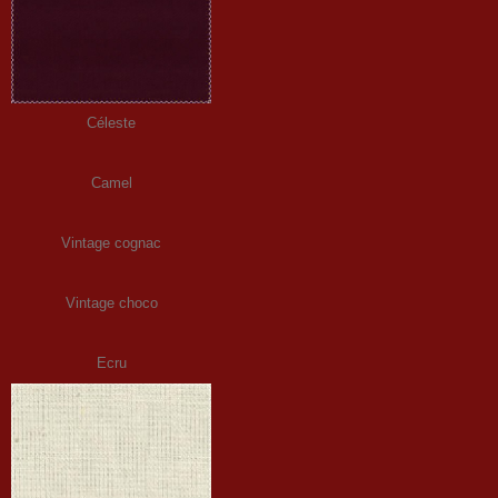
Céleste
Camel
Vintage cognac
Vintage choco
Ecru