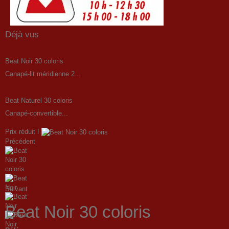
Déjà vus
Beat Noir 30 coloris
Canapé-lit méridienne 2...
Beat Naturel 30 coloris
Canapé-convertible...
Prix réduit !
Précédent
Suivant
Beat Noir 30 coloris