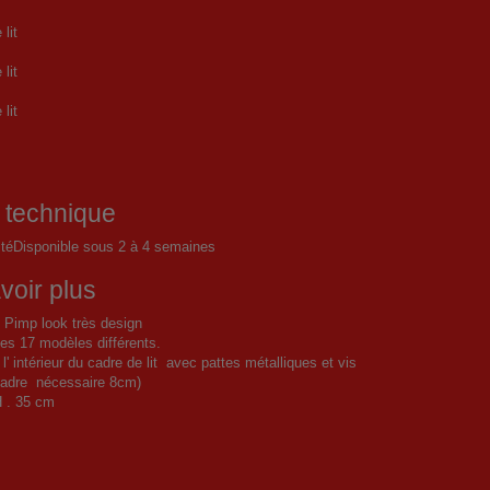
 technique
ité
Disponible sous 2 à 4 semaines
voir plus
t Pimp look très design
ies 17 modèles différents.
 l' intérieur du cadre de lit avec pattes métalliques et vis
cadre nécessaire 8cm)
H . 35 cm