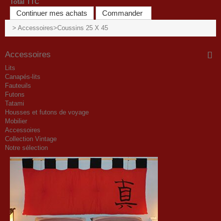
Total TTC
Continuer mes achats
Commander
>
Accessoires
>
Coussins 25 X 45
Accessoires
Lits
Canapés-lits
Fauteuils
Futons
Tatami
Housses et futons de voyage
Mobilier
Accessoires
Collection Vintage
Notre sélection