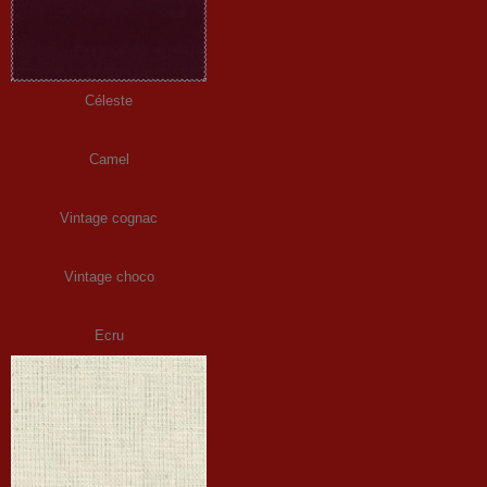
Céleste
Camel
Vintage cognac
Vintage choco
Ecru