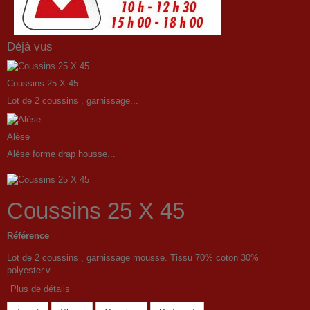
Déjà vus
Coussins 25 X 45
Lot de 2 coussins , garnissage...
Alèse
Alèse forme drap housse...
Coussins 25 X 45
Référence
Lot de 2 coussins , garnissage mousse. Tissu 70% coton 30%
polyester.v
Plus de détails