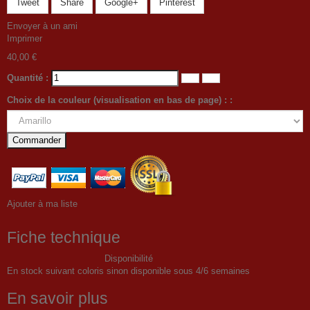
Tweet
Share
Google+
Pinterest
Envoyer à un ami
Imprimer
40,00 €
Quantité :
Choix de la couleur (visualisation en bas de page) : :
Commander
Ajouter à ma liste
Fiche technique
Disponibilité
En stock suivant coloris sinon disponible sous 4/6 semaines
En savoir plus